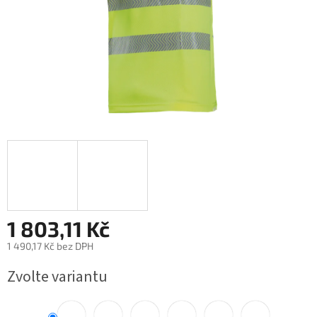
1 803,11 Kč
1 490,17 Kč bez DPH
Měrná
Zvolte variantu
cena: