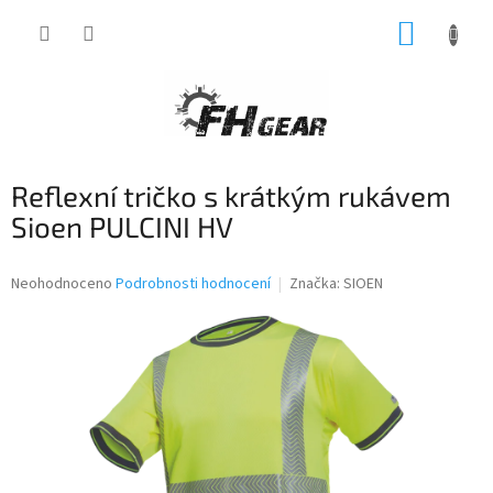
Přejít
NÁKUP
na
obsah
KOŠÍK
Reflexní tričko s krátkým rukávem
Sioen PULCINI HV
Průměrné
Neohodnoceno
Podrobnosti hodnocení
Značka:
SIOEN
hodnocení
produktu
je
0,0
z
5
hvězdiček.