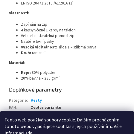
EN ISO 20471:2013 /A1:2016 (1)
Vlastnosti:
Zapínání na zip
4 kapsy včetně 1 kapsy na telefon
Velikost nastavitelná pomocí zipu
Našité reflexní pásky
Vysoká viditelnost:
Třída 1 – stříbrná barva
Druh:
ramenní
Materiál:
Kepr:
80% polyester
²
20% bavlna – 230 g/m
Doplňkové parametry
Kategorie
:
Vesty
EAN
:
Zvolte variantu
Pohlaví
:
Unisex
Tento web používá soubory cookie. Dalším procházením
tohoto webu vyjadřujete souhlas s jejich používáním.. Více
Z
informací
zde
.