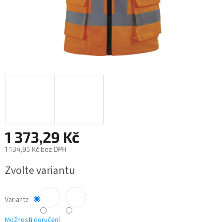
1 373,29 Kč
1 134,95 Kč bez DPH
Měrná
Zvolte variantu
cena:
Varianta
Možnosti doručení