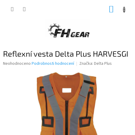
Přejít
NÁKUP
na
obsah
KOŠÍK
Reflexní vesta Delta Plus HARVESGI
Průměrné
Neohodnoceno
Podrobnosti hodnocení
Značka:
Delta Plus
hodnocení
produktu
je
0,0
z
5
hvězdiček.