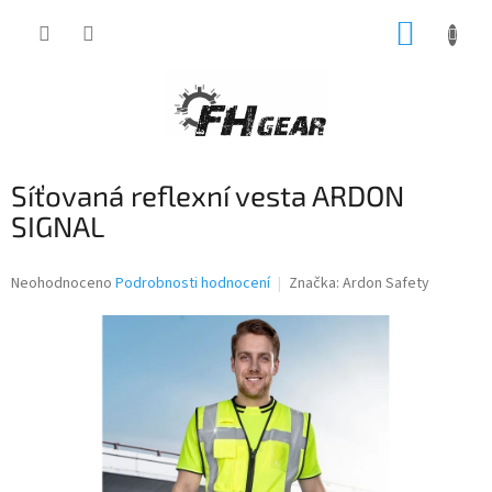
Přejít
NÁKUP
na
obsah
KOŠÍK
Síťovaná reflexní vesta ARDON
SIGNAL
Průměrné
Neohodnoceno
Podrobnosti hodnocení
Značka:
Ardon Safety
hodnocení
produktu
je
0,0
z
5
hvězdiček.