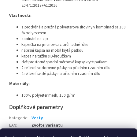
20471:2013+A1:2016
Vlastnosti:
z prodyšné a pružné polyesterové síťoviny v kombinaci se 100
% polyesterem
zapínání na zip
kapsička na jmenovku z průhledné fólie
náprsní kapsa na mobil krytá patkou
kapsa na tužku s D-kroužkem
dvě prostorné spodní měchové kapsy kryté patkami
2 reflexní vodorovné pásky na předním i zadním dílu
2 reflexní svislé pásky na předním i zadním dílu
Materiály:
2
100% polyester mesh, 150 g/m
Doplňkové parametry
Kategorie
:
Vesty
EAN
:
Zvolte variantu
Pohlaví
:
Unisex