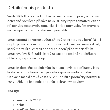
Detailní popis produktu
Vesta SIGNAL efektně kombinuje bezpečnostní prvky a pracovní
ochranné pomůcce přidává navíc slušivý reprezentativní vzhled.
Při pohybu po stavbě, komunikaci nebo průmyslovém provozu
na vás upozorní v dostatečném předstihu.
Vesta upoutá pozornost výstražnou žlutou barvou v horní části i
doplňujícími reflexními pruhy. Spodní část využívá černý základ,
který má za úkol chránit spodní oblečení před znečištěním.
Vesta využívá širší střih, který se snadno obléká na jakékoliv
oblečení, zapíná se na zip.
Vesta je doplněna praktickými kapsami, dvě spodní kapsy jsou
kryté patkou, v horní části je všitá kapsa na mobil a tužku.
Síťovaná manažerská vesta SIGNAL splňuje podmínky normy EN
20471 třídy 1 a je plnohodnotným ochranným prvkem.
Normy:
norma:
EN 20471
třída:
1
certifikováno dle EN ISO 13688:2013 a EN ISO