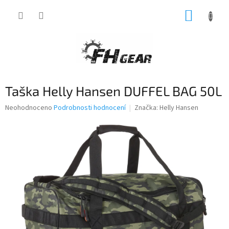
Přejít
NÁKUP
na
obsah
KOŠÍK
Taška Helly Hansen DUFFEL BAG 50L
Průměrné
Neohodnoceno
Podrobnosti hodnocení
Značka:
Helly Hansen
hodnocení
produktu
je
0,0
z
5
hvězdiček.