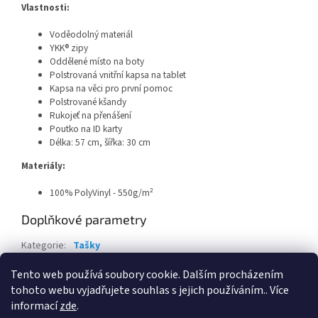
Vlastnosti:
Voděodolný materiál
YKK® zipy
Oddělené místo na boty
Polstrovaná vnitřní kapsa na tablet
Kapsa na věci pro první pomoc
Polstrované kšandy
Rukojeť na přenášení
Poutko na ID karty
Délka: 57 cm, šířka: 30 cm
Materiály:
100% PolyVinyl - 550g/m²
Doplňkové parametry
Kategorie
:
Tašky
EAN
:
Zvolte variantu
Tento web používá soubory cookie. Dalším procházením
tohoto webu vyjadřujete souhlas s jejich používáním.. Více
Z
informací
zde
.