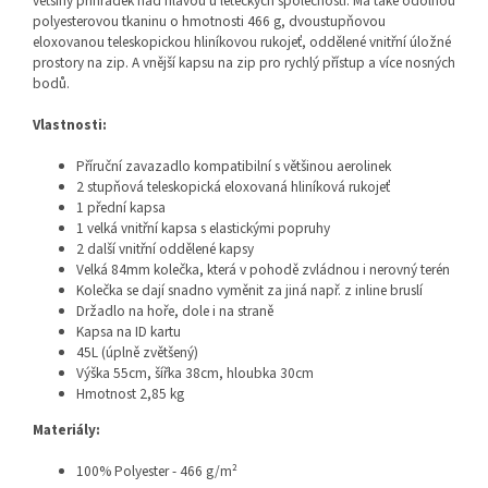
většiny přihrádek nad hlavou u leteckých společností. Má také odolnou
polyesterovou tkaninu o hmotnosti 466 g, dvoustupňovou
eloxovanou teleskopickou hliníkovou rukojeť, oddělené vnitřní úložné
prostory na zip. A vnější kapsu na zip pro rychlý přístup a více nosných
bodů.
Vlastnosti:
Příruční zavazadlo kompatibilní s většinou aerolinek
2 stupňová teleskopická eloxovaná hliníková rukojeť
1 přední kapsa
1 velká vnitřní kapsa s elastickými popruhy
2 další vnitřní oddělené kapsy
Velká 84mm kolečka, která v pohodě zvládnou i nerovný terén
Kolečka se dají snadno vyměnit za jiná např. z inline bruslí
Držadlo na hoře, dole i na straně
Kapsa na ID kartu
45L (úplně zvětšený)
Výška 55cm, šířka 38cm, hloubka 30cm
Hmotnost 2,85 kg
Materiály:
100% Polyester - 466 g/m²