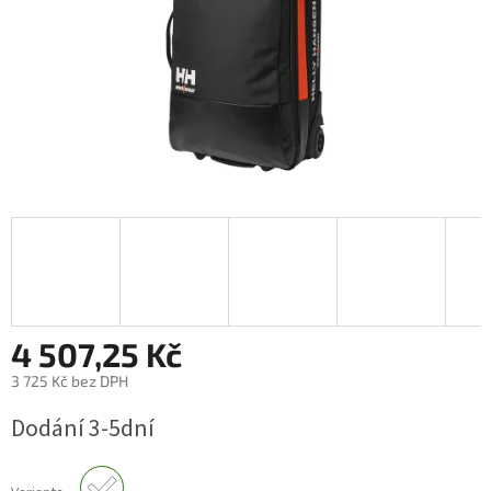
4 507,25 Kč
3 725 Kč bez DPH
Měrná
Dodání 3-5dní
cena: