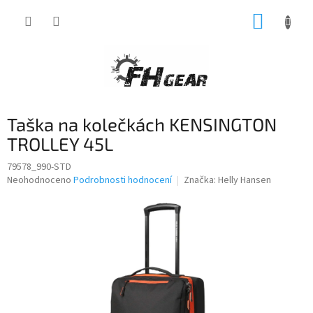
Přejít
NÁKUP
na
obsah
KOŠÍK
Taška na kolečkách KENSINGTON
TROLLEY 45L
79578_990-STD
Průměrné
Neohodnoceno
Podrobnosti hodnocení
Značka:
Helly Hansen
hodnocení
produktu
je
0,0
z
5
hvězdiček.