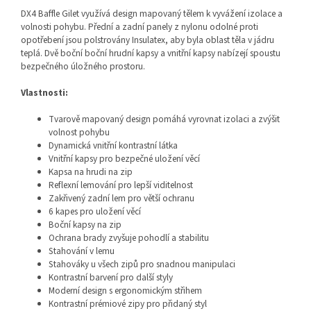
DX4 Baffle Gilet využívá design mapovaný tělem k vyvážení izolace a
volnosti pohybu. Přední a zadní panely z nylonu odolné proti
opotřebení jsou polstrovány Insulatex, aby byla oblast těla v jádru
teplá. Dvě boční boční hrudní kapsy a vnitřní kapsy nabízejí spoustu
bezpečného úložného prostoru.
Vlastnosti:
Tvarově mapovaný design pomáhá vyrovnat izolaci a zvýšit
volnost pohybu
Dynamická vnitřní kontrastní látka
Vnitřní kapsy pro bezpečné uložení věcí
Kapsa na hrudi na zip
Reflexní lemování pro lepší viditelnost
Zakřivený zadní lem pro větší ochranu
6 kapes pro uložení věcí
Boční kapsy na zip
Ochrana brady zvyšuje pohodlí a stabilitu
Stahování v lemu
Stahováky u všech zipů pro snadnou manipulaci
Kontrastní barvení pro další styly
Moderní design s ergonomickým střihem
Kontrastní prémiové zipy pro přidaný styl