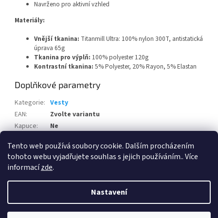
Navrženo pro aktivní vzhled
Materiály:
Vnější tkanina:
Titanmill Ultra: 100% nylon 300T, antistatická
úprava 65g
Tkanina pro výplň:
100% polyester 120g
Kontrastní tkanina:
5% Polyester, 20% Rayon, 5% Elastan
Doplňkové parametry
Kategorie
:
Vesty
EAN
:
Zvolte variantu
Kapuce
:
Ne
Pohlaví
:
Unisex
Tento web používá soubory cookie. Dalším procházením
tohoto webu vyjadřujete souhlas s jejich používáním.. Více
Z
informací
zde
.
á
Vytvořil Shoptet
p
Nastavení
a
t
Copyright 2026
FH Gear s.r.o.- chráněná dílna
. Všechna práva