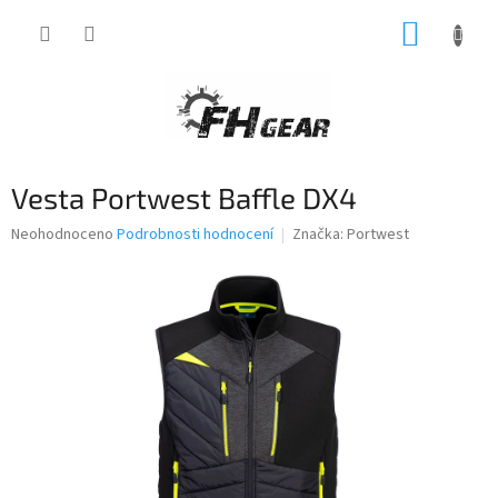
Přejít
NÁKUP
na
obsah
KOŠÍK
Vesta Portwest Baffle DX4
Průměrné
Neohodnoceno
Podrobnosti hodnocení
Značka:
Portwest
hodnocení
produktu
je
0,0
z
5
hvězdiček.