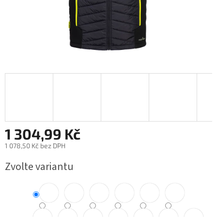
1 304,99 Kč
1 078,50 Kč bez DPH
Měrná
Zvolte variantu
cena: