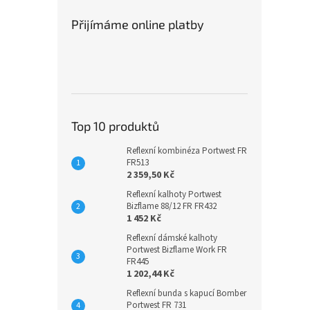
Přijímáme online platby
Top 10 produktů
Reflexní kombinéza Portwest FR
FR513
2 359,50 Kč
Reflexní kalhoty Portwest
Bizflame 88/12 FR FR432
1 452 Kč
Reflexní dámské kalhoty
Portwest Bizflame Work FR
FR445
1 202,44 Kč
Reflexní bunda s kapucí Bomber
Portwest FR 731