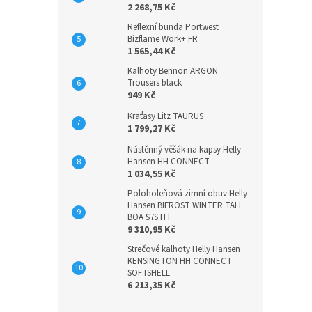
2 268,75 Kč
Reflexní bunda Portwest
Bizflame Work+ FR
1 565,44 Kč
Kalhoty Bennon ARGON
Trousers black
949 Kč
Kraťasy Litz TAURUS
1 799,27 Kč
Nástěnný věšák na kapsy Helly
Hansen HH CONNECT
1 034,55 Kč
Poloholeňová zimní obuv Helly
Hansen BIFROST WINTER TALL
BOA S7S HT
9 310,95 Kč
Strečové kalhoty Helly Hansen
KENSINGTON HH CONNECT
SOFTSHELL
6 213,35 Kč