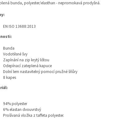
ple
ná bunda, polyester/elasthan - nepromokavá prodyšná.
y:
EN ISO 13688:2013
tnosti:
Bunda
Vodotěsné švy
Zapínání na zip krytý lištou
Odepínací zateplená kapuce
Dolní lem nastavitelný pomocí pružné šňůry
8 kapes
riál:
94% polyester
6% elastan dvouvrstvý
Prošívaná vložka z taffeta polyester.