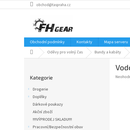
Přejít
obchod@taspraha.cz
na
obsah
Obchodní podmínky
Kontakty
Mapa serveru
Domů
Oděvy pro volný čas
Bundy a kabáty
P
Vodo
o
Přeskočit
s
Průměr
Neohod
Kategorie
kategorie
t
hodnoce
r
produkt
Drogerie
a
je
Doplňky
0,0
n
z
Dárkové poukazy
n
5
í
Akční zboží
hvězdič
p
!!!!VÝPRODEJ SKLADU!!!!
a
Pracovní/Bezpečnostní obuv