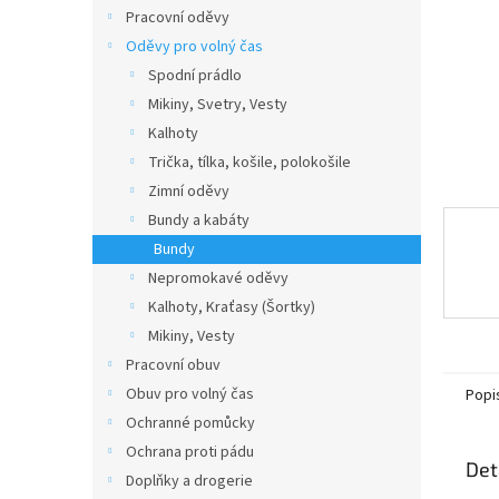
n
Pracovní oděvy
e
Oděvy pro volný čas
l
Spodní prádlo
Mikiny, Svetry, Vesty
Kalhoty
Trička, tílka, košile, polokošile
Zimní oděvy
Bundy a kabáty
Bundy
Nepromokavé oděvy
Kalhoty, Kraťasy (Šortky)
Mikiny, Vesty
Pracovní obuv
Obuv pro volný čas
Popi
Ochranné pomůcky
Ochrana proti pádu
Det
Doplňky a drogerie