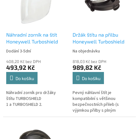
i
r
s
o
p
d
r
u
o
k
d
t
Náhradní zorník na štít
Držák štítu na přilbu
u
ů
Honeywell Turboshield
Honeywell Turboshield
k
Dodání 3-5dní
Na objednávku
t
ů
408,20 Kč bez DPH
818,03 Kč bez DPH
493,92 Kč
989,82 Kč
Do košíku
Do košíku
Náhradní zorník pro držáky
Pevný náhlavní štít je
štítu TURBOSHIELD
kompatibilní s většinou
1 a TURBOSHIELD 2.
bezpečnostních přileb (s
výjimkou přilby s plným
okrajem).