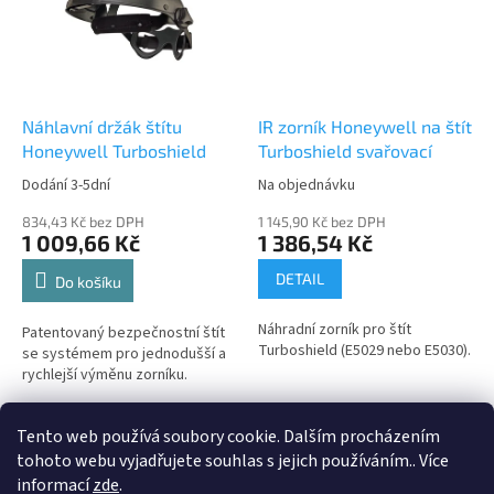
Náhlavní držák štítu
IR zorník Honeywell na štít
Honeywell Turboshield
Turboshield svařovací
Dodání 3-5dní
Na objednávku
834,43 Kč bez DPH
1 145,90 Kč bez DPH
1 009,66 Kč
1 386,54 Kč
DETAIL
Do košíku
Náhradní zorník pro štít
Patentovaný bezpečnostní štít
Turboshield (E5029 nebo E5030).
se systémem pro jednodušší a
rychlejší výměnu zorníku.
4
položek celkem
Tento web používá soubory cookie. Dalším procházením
O
v
tohoto webu vyjadřujete souhlas s jejich používáním.. Více
l
Z
informací
zde
.