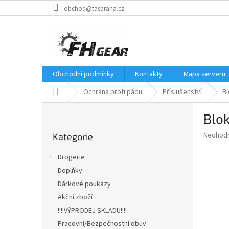
Přejít
obchod@taspraha.cz
na
obsah
Obchodní podmínky
Kontakty
Mapa serveru
Domů
Ochrana proti pádu
Příslušenství
Bl
P
Blok
o
Přeskočit
s
Průměr
Neohod
Kategorie
kategorie
t
hodnoce
r
produkt
Drogerie
a
je
Doplňky
0,0
n
z
Dárkové poukazy
n
5
í
Akční zboží
hvězdič
p
!!!!VÝPRODEJ SKLADU!!!!
a
Pracovní/Bezpečnostní obuv