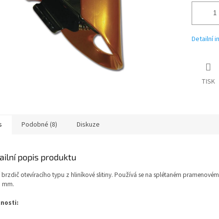
Detailní 
TISK
s
Podobné (8)
Diskuze
ailní popis produktu
í brzdič otevíracího typu z hliníkové slitiny. Používá se na splétaném pramenovém
3 mm.
tnosti: