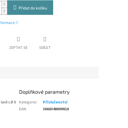
Přidat do košíku
informace
ZEPTAT SE
SDÍLET
Doplňkové parametry
 laně s Ø 8
Kategorie
:
Příslušenství
EAN
:
3660348009010