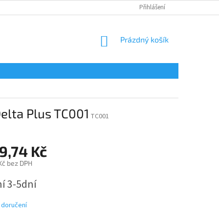
Přihlášení
NÁKUPNÍ
Prázdný košík
KOŠÍK
Delta Plus TC001
TC001
9,74 Kč
 Kč bez DPH
í 3-5dní
 doručení