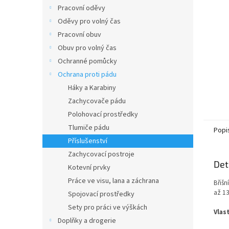
n
Pracovní oděvy
e
Oděvy pro volný čas
l
Pracovní obuv
Obuv pro volný čas
Ochranné pomůcky
Ochrana proti pádu
Háky a Karabiny
Zachycovače pádu
Polohovací prostředky
Tlumiče pádu
Popi
Příslušenství
Zachycovací postroje
Det
Kotevní prvky
Práce ve visu, lana a záchrana
Břišn
až 1
Spojovací prostředky
Sety pro práci ve výškách
Vlas
Doplňky a drogerie