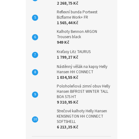
2 268,75 Kč
Reflexní bunda Portwest
Bizflame Work+ FR
1 565,44 Kč
Kalhoty Bennon ARGON
Trousers black
949 Kč
Kraťasy Litz TAURUS
1 799,27 Kč
Nástěnný věšák na kapsy Helly
Hansen HH CONNECT
1 034,55 Kč
Poloholeňová zimní obuv Helly
Hansen BIFROST WINTER TALL
BOA S7S HT
9 310,95 Kč
Strečové kalhoty Helly Hansen
KENSINGTON HH CONNECT
SOFTSHELL
6 213,35 Kč