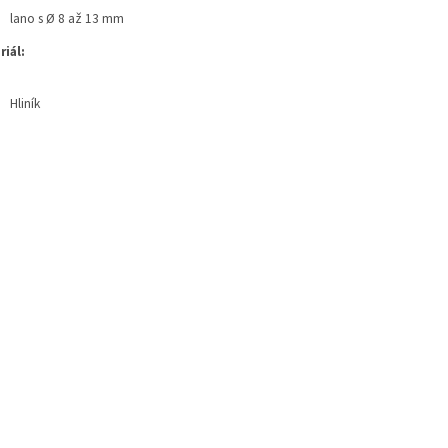
lano s Ø 8 až 13 mm
riál:
Hliník