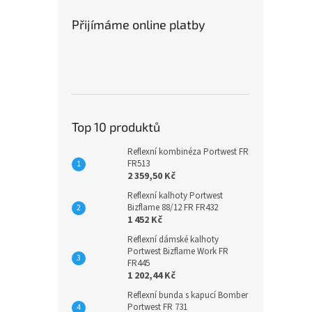
Přijímáme online platby
Top 10 produktů
Reflexní kombinéza Portwest FR
FR513
2 359,50 Kč
Reflexní kalhoty Portwest
Bizflame 88/12 FR FR432
1 452 Kč
Reflexní dámské kalhoty
Portwest Bizflame Work FR
FR445
1 202,44 Kč
Reflexní bunda s kapucí Bomber
Portwest FR 731