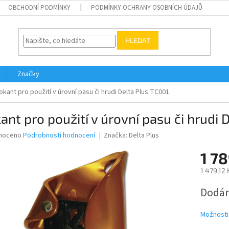
OBCHODNÍ PODMÍNKY
PODMÍNKY OCHRANY OSOBNÍCH ÚDAJŮ
HLEDAT
Značky
okant pro použití v úrovní pasu či hrudi Delta Plus TC001
ant pro použití v úrovní pasu či hrudi 
né
noceno
Podrobnosti hodnocení
Značka:
Delta Plus
ní
1 78
u
1 479,12
Měrná
Dodán
cena:
ek.
Možnosti