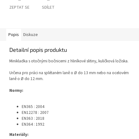
ZEPTAT SE
SDÍLET
Popis
Diskuze
Detailní popis produktu
Minikladka s otočnými bočnicemi z hliníkové slitiny, kuličková ložiska.
Určena pro práci na splétaném laně o Ø do 13 mm nebo na ocelovém
laně o Ø do 12 mm.
Normy:
EN365 : 2004
EN12278 : 2007
EN363 : 2018
EN364 : 1992
Materiály: