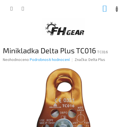
Přejít
NÁKUP
na
obsah
KOŠÍK
Minikladka Delta Plus TC016
TC016
Průměrné
Neohodnoceno
Podrobnosti hodnocení
Značka:
Delta Plus
hodnocení
produktu
je
0,0
z
5
hvězdiček.