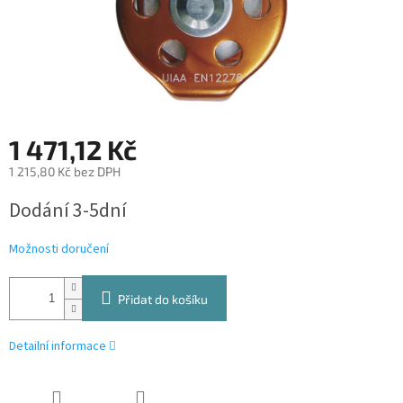
1 471,12 Kč
1 215,80 Kč bez DPH
Měrná
Dodání 3-5dní
cena:
Možnosti doručení
Přidat do košíku
Detailní informace