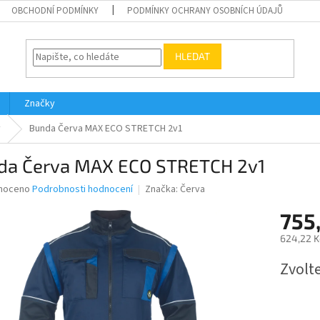
OBCHODNÍ PODMÍNKY
PODMÍNKY OCHRANY OSOBNÍCH ÚDAJŮ
HLEDAT
Značky
y
Bunda Červa MAX ECO STRETCH 2v1
da Červa MAX ECO STRETCH 2v1
né
noceno
Podrobnosti hodnocení
Značka:
Červa
ní
755,
u
624,22 K
Měrná
Zvolt
cena:
ek.