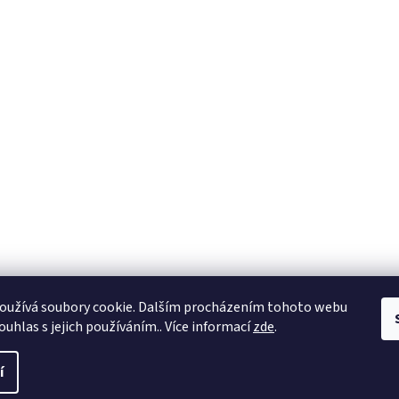
oužívá soubory cookie. Dalším procházením tohoto webu
ouhlas s jejich používáním.. Více informací
zde
.
í
 práva vyhrazena.