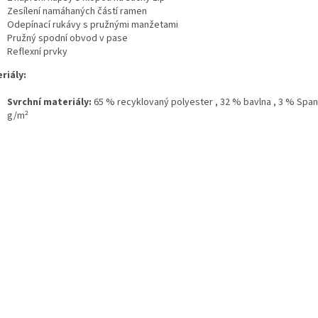
Zesílení namáhaných částí ramen
Odepínací rukávy s pružnými manžetami
Pružný spodní obvod v pase
Reflexní prvky
riály:
Svrchní materiály:
65 % recyklovaný polyester ,
32 % bavlna ,
3 % Span
g/m²