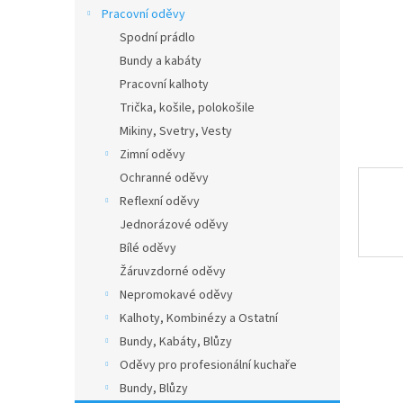
n
Pracovní oděvy
e
Spodní prádlo
l
Bundy a kabáty
Pracovní kalhoty
Trička, košile, polokošile
Mikiny, Svetry, Vesty
Zimní oděvy
Ochranné oděvy
Reflexní oděvy
Jednorázové oděvy
Bílé oděvy
Žáruvzdorné oděvy
Nepromokavé oděvy
Kalhoty, Kombinézy a Ostatní
Bundy, Kabáty, Blůzy
Oděvy pro profesionální kuchaře
Bundy, Blůzy