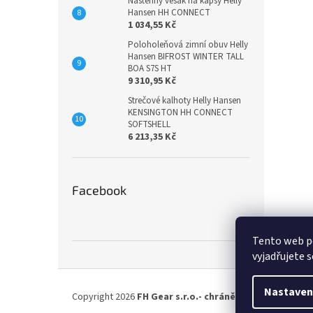
Nástěnný věšák na kapsy Helly
Hansen HH CONNECT
1 034,55 Kč
Poloholeňová zimní obuv Helly
Hansen BIFROST WINTER TALL
BOA S7S HT
9 310,95 Kč
Strečové kalhoty Helly Hansen
KENSINGTON HH CONNECT
SOFTSHELL
6 213,35 Kč
Facebook
Tento web p
vyjadřujete s
Z
á
Nastaven
Copyright 2026
FH Gear s.r.o.- chráněná dílna
. Všechna
p