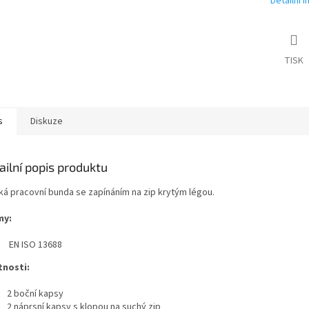
Detailní 
TISK
s
Diskuze
ailní popis produktu
ká pracovní bunda se zapínáním na zip krytým légou.
my:
EN ISO 13688
tnosti:
2 boční kapsy
2 náprsní kapsy s klopou na suchý zip