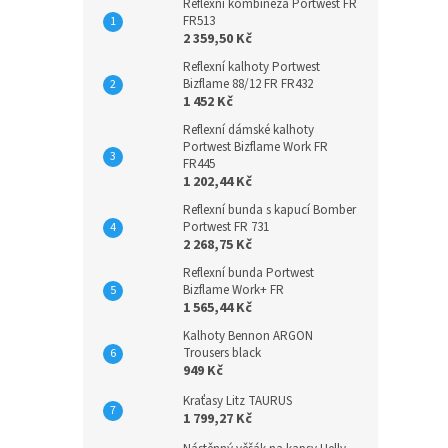
Reflexní kombinéza Portwest FR
FR513
2 359,50 Kč
Reflexní kalhoty Portwest
Bizflame 88/12 FR FR432
1 452 Kč
Reflexní dámské kalhoty
Portwest Bizflame Work FR
FR445
1 202,44 Kč
Reflexní bunda s kapucí Bomber
Portwest FR 731
2 268,75 Kč
Reflexní bunda Portwest
Bizflame Work+ FR
1 565,44 Kč
Kalhoty Bennon ARGON
Trousers black
949 Kč
Kraťasy Litz TAURUS
1 799,27 Kč