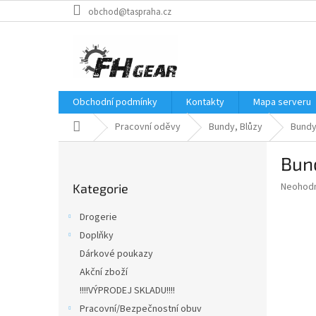
Přejít
obchod@taspraha.cz
na
obsah
Obchodní podmínky
Kontakty
Mapa serveru
Domů
Pracovní oděvy
Bundy, Blůzy
Bund
P
Bun
o
Přeskočit
s
Průměr
Neohod
Kategorie
kategorie
t
hodnoce
r
produkt
Drogerie
a
je
Doplňky
0,0
n
z
Dárkové poukazy
n
5
í
Akční zboží
hvězdič
p
!!!!VÝPRODEJ SKLADU!!!!
a
Pracovní/Bezpečnostní obuv