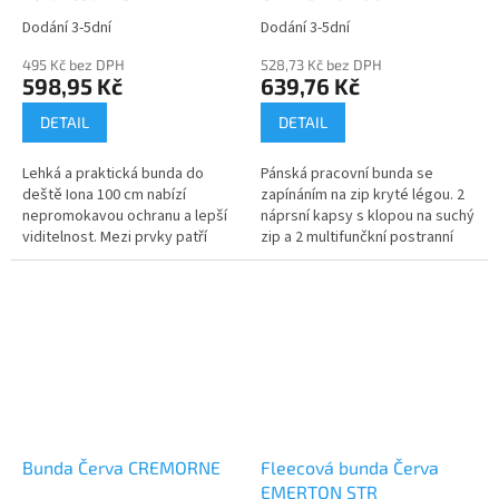
Dodání 3-5dní
Dodání 3-5dní
495 Kč bez DPH
528,73 Kč bez DPH
598,95 Kč
639,76 Kč
DETAIL
DETAIL
Lehká a praktická bunda do
Pánská pracovní bunda se
deště Iona 100 cm nabízí
zapínáním na zip kryté légou. 2
nepromokavou ochranu a lepší
náprsní kapsy s klopou na suchý
viditelnost. Mezi prvky patří
zip a 2 multifunčkní postranní
kapuce v límci, velké...
kapsy v pase....
Bunda Červa CREMORNE
Fleecová bunda Červa
EMERTON STR