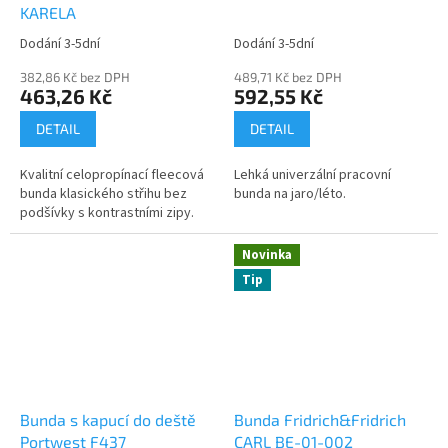
KARELA
Dodání 3-5dní
Dodání 3-5dní
382,86 Kč bez DPH
489,71 Kč bez DPH
463,26 Kč
592,55 Kč
DETAIL
DETAIL
Kvalitní celopropínací fleecová
Lehká univerzální pracovní
bunda klasického střihu bez
bunda na jaro/léto.
podšívky s kontrastními zipy.
Novinka
Tip
Bunda s kapucí do deště
Bunda Fridrich&Fridrich
Portwest F437
CARL BE-01-002