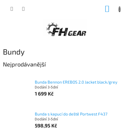
Přejít
NÁKUP
na
obsah
KOŠÍK
Bundy
Nejprodávanější
Bunda Bennon EREBOS 2.0 Jacket black/grey
Dodání 3-5dní
1 699 Kč
Bunda s kapucí do deště Portwest F437
Dodání 3-5dní
598,95 Kč