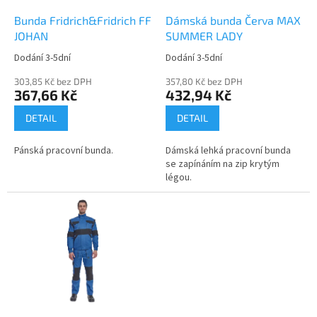
o
d
Bunda Fridrich&Fridrich FF
Dámská bunda Červa MAX
u
JOHAN
SUMMER LADY
k
Dodání 3-5dní
Dodání 3-5dní
t
ů
303,85 Kč bez DPH
357,80 Kč bez DPH
367,66 Kč
432,94 Kč
DETAIL
DETAIL
Pánská pracovní bunda.
Dámská lehká pracovní bunda
se zapínáním na zip krytým
légou.