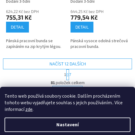
Dodání 3-5dní
Dodání 3-5dní
624,22 Kč bez DPH
644,25 Kč bez DPH
755,31 Kč
779,54 Kč
DETAIL
DETAIL
Pánská pracovní bunda se
Pánská vysoce odolná strečová
zapínáním na zip krytým légou.
pracovní bunda.
NAČÍST 12 DALŠÍCH
S
1
7
t
O
r
81
položek celkem
v
á
l
NAHORU
n
Tento web používá soubory cookie. Dalším procházením
á
k
tohoto webu vyjadřujete souhlas s jejich používáním.. Více
d
o
v
Z
a
informací
zde
.
á
c
á
n
í
Vytvořil Shoptet
p
í
Nastavení
p
a
r