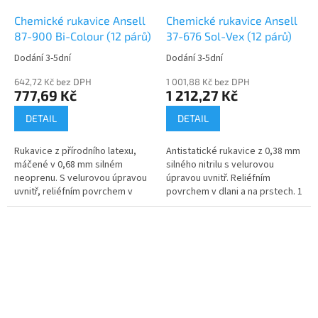
Chemické rukavice Ansell
Chemické rukavice Ansell
87-900 Bi-Colour (12 párů)
37-676 Sol-Vex (12 párů)
Dodání 3-5dní
Dodání 3-5dní
642,72 Kč bez DPH
1 001,88 Kč bez DPH
777,69 Kč
1 212,27 Kč
DETAIL
DETAIL
Rukavice z přírodního latexu,
Antistatické rukavice z 0,38 mm
máčené v 0,68 mm silném
silného nitrilu s velurovou
neoprenu. S velurovou úpravou
úpravou uvnitř. Reliéfním
uvnitř, reliéfním povrchem v
povrchem v dlani a na prstech. 1
dlani a na prstech. V...
balení = 12 párů...