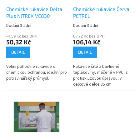
o
d
Chemické rukavice Delta
Chemické rukavice Červa
u
Plus NITREX VE830
PETREL
k
Dodání 3-5dní
Dodání 3-5dní
t
ů
41,59 Kč bez DPH
87,72 Kč bez DPH
50,32 Kč
106,14 Kč
DETAIL
DETAIL
Velmi pohodlné rukavice s
Rukavice šité z bavlněné
chemickou ochranou, ideální pro
teplákoviny, máčené v PVC, s
potravinářský průmysl.
protiskluzovou úpravou, v
celkové délce 35 cm.