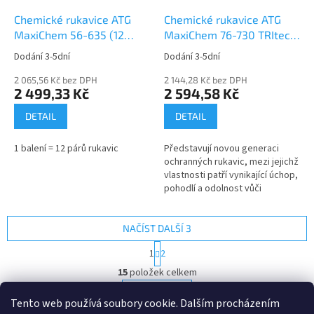
Chemické rukavice ATG
Chemické rukavice ATG
MaxiChem 56-635 (12
MaxiChem 76-730 TRItech
párů)
(12 párů)
Dodání 3-5dní
Dodání 3-5dní
2 065,56 Kč bez DPH
2 144,28 Kč bez DPH
2 499,33 Kč
2 594,58 Kč
DETAIL
DETAIL
1 balení = 12 párů rukavic
Představují novou generaci
ochranných rukavic, mezi jejichž
vlastnosti patří vynikající úchop,
pohodlí a odolnost vůči
chemikáliím,...
NAČÍST DALŠÍ 3
S
1
2
t
O
r
15
položek celkem
v
á
l
NAHORU
n
Tento web používá soubory cookie. Dalším procházením
á
k