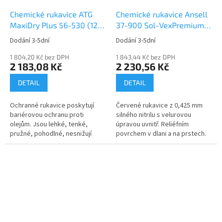
Chemické rukavice ATG
Chemické rukavice Ansell
MaxiDry Plus 56-530 (12
37-900 Sol-VexPremium
párů)
(12 párů)
Dodání 3-5dní
Dodání 3-5dní
1 804,20 Kč bez DPH
1 843,44 Kč bez DPH
2 183,08 Kč
2 230,56 Kč
DETAIL
DETAIL
Ochranné rukavice poskytují
Červené rukavice z 0,425 mm
bariérovou ochranu proti
silného nitrilu s velurovou
olejům. Jsou lehké, tenké,
úpravou uvnitř. Reliéfním
pružné, pohodlné, nesnižují
povrchem v dlani a na prstech.
obratnost. Bezpečný úchop,...
individuálně testovány...