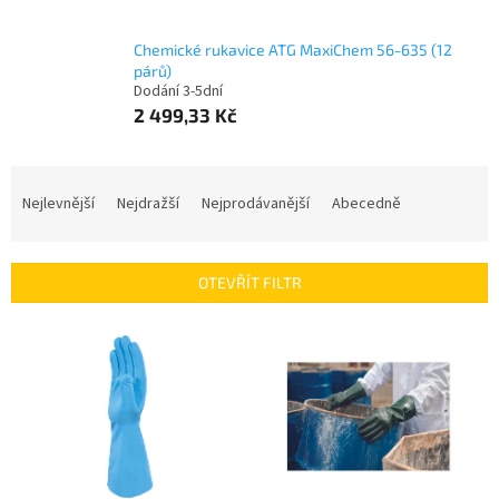
Chemické rukavice ATG MaxiChem 56-635 (12
párů)
Dodání 3-5dní
2 499,33 Kč
Ř
a
Nejlevnější
Nejdražší
Nejprodávanější
Abecedně
z
e
n
OTEVŘÍT FILTR
í
p
V
r
ý
o
p
d
i
u
s
k
p
t
r
ů