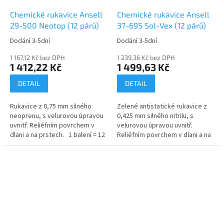
Chemické rukavice Ansell
Chemické rukavice Ansell
29-500 Neotop (12 párů)
37-695 Sol-Vex (12 párů)
Dodání 3-5dní
Dodání 3-5dní
1 167,12 Kč bez DPH
1 239,36 Kč bez DPH
1 412,22 Kč
1 499,63 Kč
DETAIL
DETAIL
Rukavice z 0,75 mm silného
Zelené antistatické rukavice z
neoprenu, s velurovou úpravou
0,425 mm silného nitrilu, s
uvnitř. Reliéfním povrchem v
velurovou úpravou uvnitř.
dlani a na prstech. 1 balení = 12
Reliéfním povrchem v dlani a na
párů rukavic
prstech a odolností...