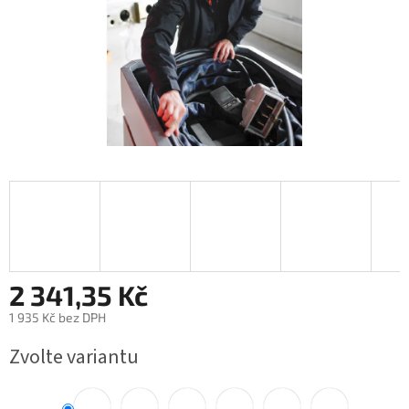
2 341,35 Kč
1 935 Kč bez DPH
Měrná
Zvolte variantu
cena: