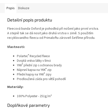
Popis
Diskuze
Detailní popis produktu
Fleecová bunda Oxford je pohodlná při nošení jako první vrstva.
A stejně tak se dá nosit jako druhá vrstva v zimě. S použitím
recyklovaného fleecu od Primaloftu zároveň šetříme přírodu.
Vlastnosti:
®
Polartec
Recycled fleece
Dvojitá vrstva látky v límci
®
YKK
přední zip s ochranou brady
®
Náprsní kapsa na YKK
zip
®
Přední kapsy na YKK
zipy
Prodloužená záda pro větší pohodlí
Materiály:
100% Polyester - 251g/m²
Doplňkové parametry