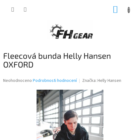
Přejít
NÁKUP
na
obsah
KOŠÍK
Fleecová bunda Helly Hansen
OXFORD
Průměrné
Neohodnoceno
Podrobnosti hodnocení
Značka:
Helly Hansen
hodnocení
produktu
je
0,0
z
5
hvězdiček.