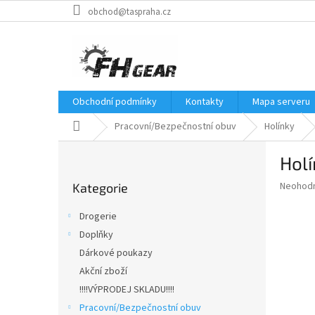
Přejít
obchod@taspraha.cz
na
obsah
Obchodní podmínky
Kontakty
Mapa serveru
Domů
Pracovní/Bezpečnostní obuv
Holínky
P
Hol
o
Přeskočit
s
Průměr
Neohod
Kategorie
kategorie
t
hodnoce
r
produkt
Drogerie
a
je
Doplňky
0,0
n
z
Dárkové poukazy
n
5
í
Akční zboží
hvězdič
p
!!!!VÝPRODEJ SKLADU!!!!
a
Pracovní/Bezpečnostní obuv