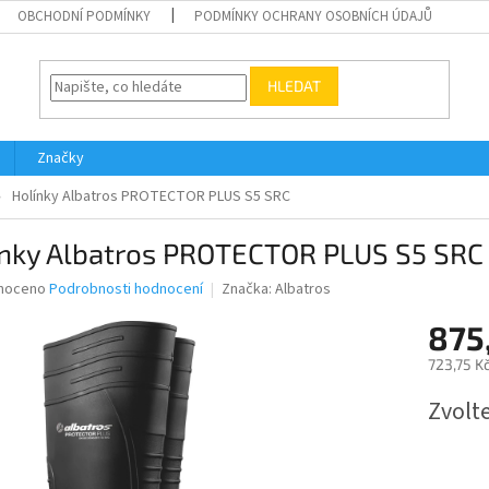
OBCHODNÍ PODMÍNKY
PODMÍNKY OCHRANY OSOBNÍCH ÚDAJŮ
HLEDAT
Značky
Holínky Albatros PROTECTOR PLUS S5 SRC
ínky Albatros PROTECTOR PLUS S5 SRC
né
noceno
Podrobnosti hodnocení
Značka:
Albatros
ní
875
u
723,75 K
Měrná
Zvolt
cena:
ek.