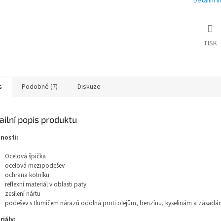
Detailní 
TISK
s
Podobné (7)
Diskuze
ailní popis produktu
tnosti:
Ocelová špička
ocelová mezipodešev
ochrana kotníku
reflexní materiál v oblasti paty
zesílení nártu
podešev s tlumičem nárazů odolná proti olejům, benzínu, kyselinám a zásad
riály: