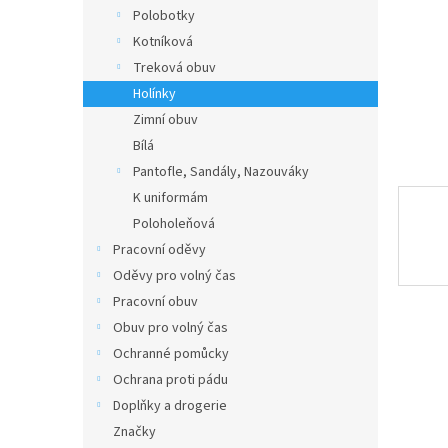
n
Polobotky
e
Kotníková
l
Treková obuv
Holínky
Zimní obuv
Bílá
Pantofle, Sandály, Nazouváky
K uniformám
Poloholeňová
Pracovní oděvy
Oděvy pro volný čas
Pracovní obuv
Obuv pro volný čas
Ochranné pomůcky
Ochrana proti pádu
Doplňky a drogerie
Značky