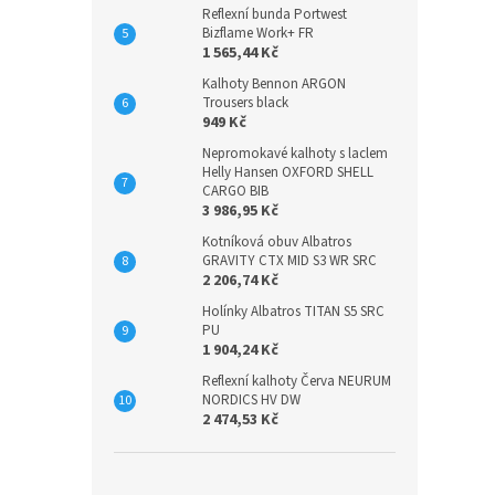
Reflexní bunda Portwest
Bizflame Work+ FR
1 565,44 Kč
Kalhoty Bennon ARGON
Trousers black
949 Kč
Nepromokavé kalhoty s laclem
Helly Hansen OXFORD SHELL
CARGO BIB
3 986,95 Kč
Kotníková obuv Albatros
GRAVITY CTX MID S3 WR SRC
2 206,74 Kč
Holínky Albatros TITAN S5 SRC
PU
1 904,24 Kč
Reflexní kalhoty Červa NEURUM
NORDICS HV DW
2 474,53 Kč