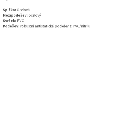
Špička:
Ocelová
Mezipodešev:
ocelový
Svršek:
PVC
Podešev:
robustní antistatická podešev z PVC/nitrilu