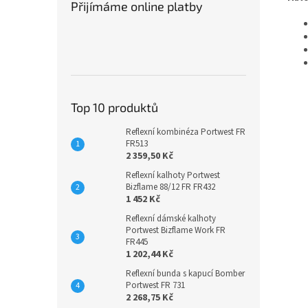
Přijímáme online platby
Top 10 produktů
Reflexní kombinéza Portwest FR
FR513
2 359,50 Kč
Reflexní kalhoty Portwest
Bizflame 88/12 FR FR432
1 452 Kč
Reflexní dámské kalhoty
Portwest Bizflame Work FR
FR445
1 202,44 Kč
Reflexní bunda s kapucí Bomber
Portwest FR 731
2 268,75 Kč