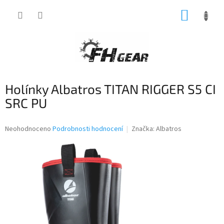
Přejít
NÁKUP
na
obsah
KOŠÍK
Holínky Albatros TITAN RIGGER S5 CI
SRC PU
Průměrné
Neohodnoceno
Podrobnosti hodnocení
Značka:
Albatros
hodnocení
produktu
je
0,0
z
5
hvězdiček.