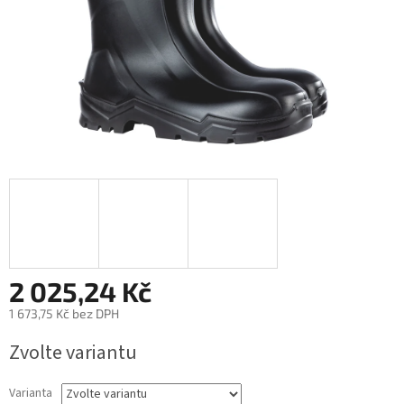
2 025,24 Kč
1 673,75 Kč bez DPH
Měrná
Zvolte variantu
cena:
Varianta