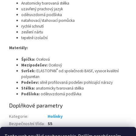
Anatomicky tvarovaná stélka
uzavřený prachový jazyk
oděruvzdorná podšívka
natahovací/stahovací pomůcka
rychlé schnutí
zesílení nártu
tepelně izolační
Materiály:
Špička:
Ocelová
Mezipodešev:
Ocelový
®
Svršek:
ELASTOPAN
od společnosti BASF, vysoce kvalitní
polyuretan
Podešev:
silně profilovaná podešev pohlcující nárazy
Stélka:
anatomicky tvarovaná stélka
Podšívka:
oděruvzdorná podšívka
Doplňkové parametry
Kategorie
:
Holínky
Bezpečnostní třída
:
S5
Pohlaví
:
Pánské