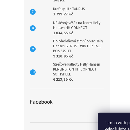
949 Kč
Kraťasy Litz TAURUS
1 799,27 Kč
Nástěnný věšák na kapsy Helly
Hansen HH CONNECT
1 034,55 Kč
Poloholeňová zimní obuv Helly
Hansen BIFROST WINTER TALL
BOA S7S HT
9 310,95 Kč
Strečové kalhoty Helly Hansen
KENSINGTON HH CONNECT
SOFTSHELL
6 213,35 Kč
Facebook
Tento web p
vyjadřujete s