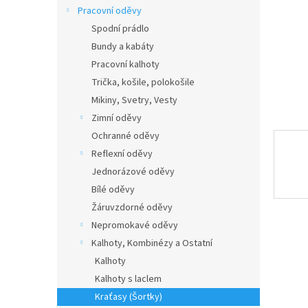
n
Pracovní oděvy
e
Spodní prádlo
l
Bundy a kabáty
Pracovní kalhoty
Trička, košile, polokošile
Mikiny, Svetry, Vesty
Zimní oděvy
Ochranné oděvy
Reflexní oděvy
Jednorázové oděvy
Bílé oděvy
Žáruvzdorné oděvy
Nepromokavé oděvy
Kalhoty, Kombinézy a Ostatní
Kalhoty
Kalhoty s laclem
Kraťasy (Šortky)