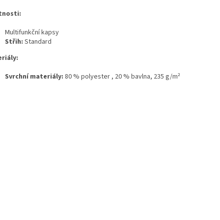
tnosti:
Multifunkční kapsy
Střih:
Standard
riály:
Svrchní materiály:
80 % polyester , 20 % bavlna, 235 g/m²