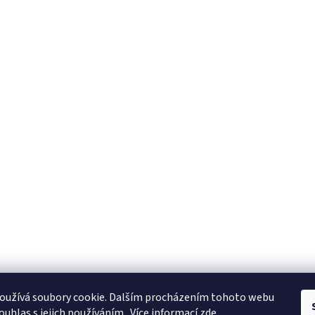
oužívá soubory cookie. Dalším procházením tohoto webu
ouhlas s jejich používáním.. Více informací
zde
.