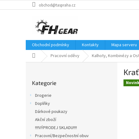
Přejít
obchod@taspraha.cz
na
obsah
Obchodní podmínky
Kontakty
Mapa serveru
Domů
Pracovní oděvy
Kalhoty, Kombinézy a Ost
P
Krať
o
Přeskočit
s
Kategorie
kategorie
Novin
t
r
Drogerie
a
Doplňky
n
Dárkové poukazy
n
í
Akční zboží
p
!!!!VÝPRODEJ SKLADU!!!!
a
Pracovní/Bezpečnostní obuv