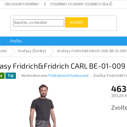
OBCHODNÍ PODMÍNKY
PODMÍNKY OCHRANY OSOBNÍCH ÚDAJŮ
HLEDAT
Značky
atní
Kraťasy (Šortky)
Kraťasy Fridrich&Fridrich CARL BE-01-009
asy Fridrich&Fridrich CARL BE-01-009
Průměrné
Neohodnoceno
Podrobnosti hodnocení
Značka:
Fridrich&Fri
ka
Tip
hodnocení
produktu
463
je
383,28 K
0,0
z
Měrná
Zvolt
5
cena:
hvězdiček.