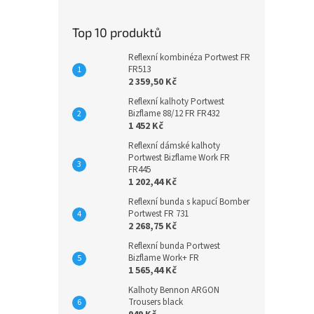
Top 10 produktů
Reflexní kombinéza Portwest FR
FR513
2 359,50 Kč
Reflexní kalhoty Portwest
Bizflame 88/12 FR FR432
1 452 Kč
Reflexní dámské kalhoty
Portwest Bizflame Work FR
FR445
1 202,44 Kč
Reflexní bunda s kapucí Bomber
Portwest FR 731
2 268,75 Kč
Reflexní bunda Portwest
Bizflame Work+ FR
1 565,44 Kč
Kalhoty Bennon ARGON
Trousers black