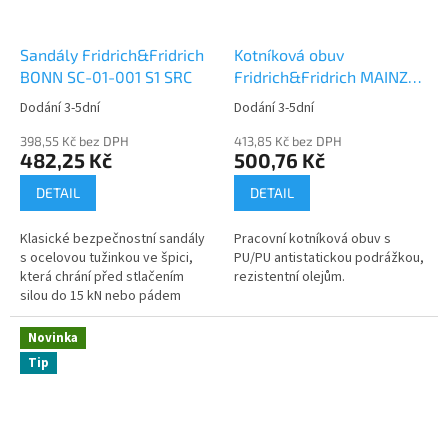
Sandály Fridrich&Fridrich
Kotníková obuv
BONN SC-01-001 S1 SRC
Fridrich&Fridrich MAINZ
SC-03-007 O1 SRC
Dodání 3-5dní
Dodání 3-5dní
398,55 Kč bez DPH
413,85 Kč bez DPH
482,25 Kč
500,76 Kč
DETAIL
DETAIL
Klasické bezpečnostní sandály
Pracovní kotníková obuv s
s ocelovou tužinkou ve špici,
PU/PU antistatickou podrážkou,
která chrání před stlačením
rezistentní olejům.
silou do 15 kN nebo pádem
břemena o váze do 20 kg...
Novinka
Tip