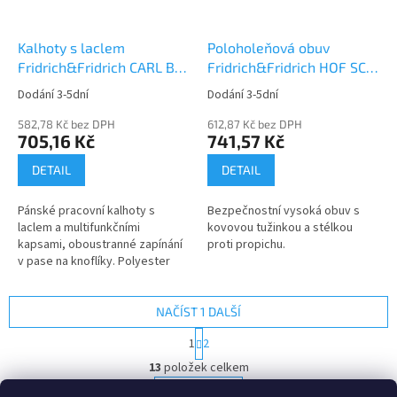
Kalhoty s laclem
Poloholeňová obuv
Fridrich&Fridrich CARL BE-
Fridrich&Fridrich HOF SC-
01-004
03-009 S3 SRC
Dodání 3-5dní
Dodání 3-5dní
582,78 Kč bez DPH
612,87 Kč bez DPH
705,16 Kč
741,57 Kč
DETAIL
DETAIL
Pánské pracovní kalhoty s
Bezpečnostní vysoká obuv s
laclem a multifunkčními
kovovou tužinkou a stélkou
kapsami, oboustranné zapínání
proti propichu.
v pase na knoflíky. Polyester
Oxford k zesílení v...
NAČÍST 1 DALŠÍ
S
1
2
t
O
r
13
položek celkem
v
á
l
NAHORU
n