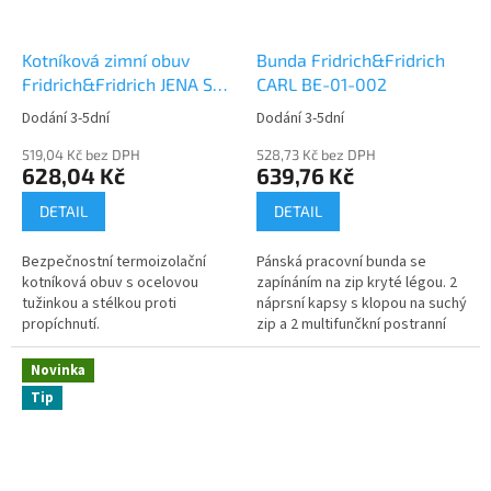
Kotníková zimní obuv
Bunda Fridrich&Fridrich
Fridrich&Fridrich JENA SC-
CARL BE-01-002
03-012 S3 CI SRC
Dodání 3-5dní
Dodání 3-5dní
519,04 Kč bez DPH
528,73 Kč bez DPH
628,04 Kč
639,76 Kč
DETAIL
DETAIL
Bezpečnostní termoizolační
Pánská pracovní bunda se
kotníková obuv s ocelovou
zapínáním na zip kryté légou. 2
tužinkou a stélkou proti
náprsní kapsy s klopou na suchý
propíchnutí.
zip a 2 multifunčkní postranní
kapsy v pase....
Novinka
Tip