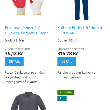
i
r
s
o
p
d
r
u
o
k
d
t
Povrstvené bezešvé
Kalhoty Fridrich&Fridrich
u
ů
rukavice Fridrich&Fridrich
FF JOHAN
k
FF REDWING LIGHT
Dodání 3-5dní
Dodání 3-5dní
t
ů
28,20 Kč bez DPH
261,80 Kč bez DPH
34,12 Kč
316,78 Kč
DETAIL
DETAIL
Pletené rukavice ze směsi
Pánské pracovní kalhoty s
polyester/bavlna,
pružným pasem.
impregnované v latexu.
Novinka
Tip