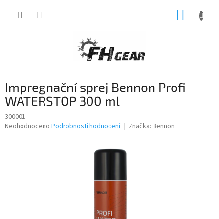
Přejít
NÁKUP
na
obsah
KOŠÍK
Impregnační sprej Bennon Profi
WATERSTOP 300 ml
300001
Průměrné
Neohodnoceno
Podrobnosti hodnocení
Značka:
Bennon
hodnocení
produktu
je
0,0
z
5
hvězdiček.