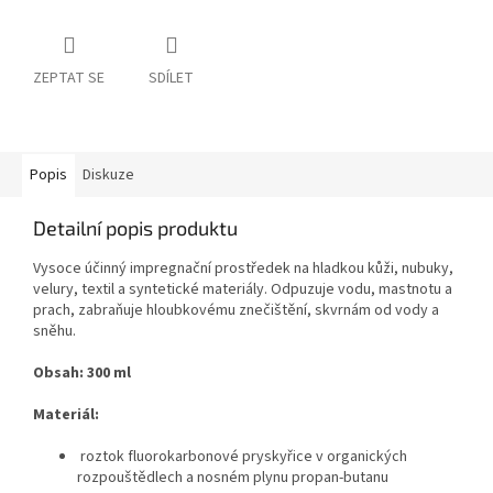
ZEPTAT SE
SDÍLET
Popis
Diskuze
Detailní popis produktu
Vysoce účinný impregnační prostředek na hladkou kůži, nubuky,
velury, textil a syntetické materiály. Odpuzuje vodu, mastnotu a
prach, zabraňuje hloubkovému znečištění, skvrnám od vody a
sněhu.
Obsah: 300 ml
Materiál:
roztok fluorokarbonové pryskyřice v organických
rozpouštědlech a nosném plynu propan-butanu