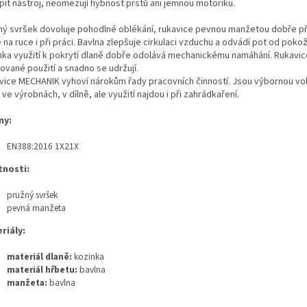
pit nástroj, neomezují hybnost prstů ani jemnou motoriku.
ný svršek dovoluje pohodlné oblékání, rukavice pevnou manžetou dobře př
e na ruce i při práci. Bavlna zlepšuje cirkulaci vzduchu a odvádí pot od poko
nka využití k pokrytí dlaně dobře odolává mechanickému namáhání. Rukavic
ované použití a snadno se udržují.
vice MECHANIK vyhoví nárokům řady pracovních činností. Jsou výbornou vo
 ve výrobnách, v dílně, ale využití najdou i při zahrádkaření.
my:
EN388:2016 1X21X
tnosti:
pružný svršek
pevná manžeta
riály:
materiál dlaně:
kozinka
materiál hřbetu:
bavlna
manžeta:
bavlna