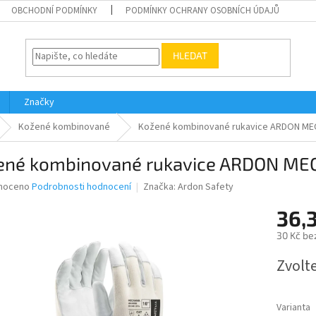
OBCHODNÍ PODMÍNKY
PODMÍNKY OCHRANY OSOBNÍCH ÚDAJŮ
HLEDAT
Značky
Kožené kombinované
Kožené kombinované rukavice ARDON ME
ené kombinované rukavice ARDON ME
né
noceno
Podrobnosti hodnocení
Značka:
Ardon Safety
ní
36,
u
30 Kč be
Měrná
Zvolt
cena:
ek.
Varianta