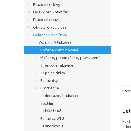
n
Pracovní oděvy
e
Oděvy pro volný čas
l
Pracovní obuv
Obuv pro volný čas
Ochranné pomůcky
Ochranné Rukavice
Kožené kombinované
Máčené, polomáčené, povrstvené
Chemické rukavice
Tepelná rizika
Rukávníky
Protiřezné
Popi
Jednorázové rukavice
Textilní
Det
Celokožené
Rukavice ATG
Ruka
Jednorázové
odol