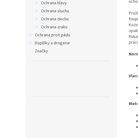
ucho
Ochrana hlavy
Ochrana sluchu
Pruž
Ochrana dechu
fixuj
Kozi
Ochrana zraku
opak
Ochrana proti pádu
Ruka
práci
Doplňky a drogerie
Značky
Nor
Vlas
Mate