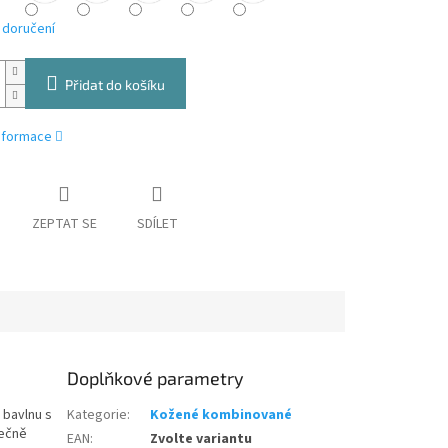
 doručení
Přidat do košíku
informace
ZEPTAT SE
SDÍLET
Doplňkové parametry
 bavlnu s
Kategorie
:
Kožené kombinované
pečně
EAN
:
Zvolte variantu