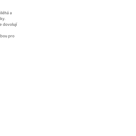
iléhá a
žky.
e dovolují
lbou pro