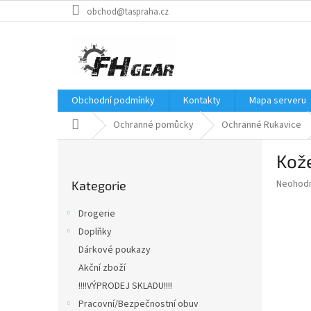
Přejít
obchod@taspraha.cz
na
obsah
Obchodní podmínky
Kontakty
Mapa serveru
Domů
Ochranné pomůcky
Ochranné Rukavice
P
Kož
o
Přeskočit
s
Průměr
Neohod
Kategorie
kategorie
t
hodnoce
r
produkt
Drogerie
a
je
Doplňky
0,0
n
z
Dárkové poukazy
n
5
í
Akční zboží
hvězdič
p
!!!!VÝPRODEJ SKLADU!!!!
a
Pracovní/Bezpečnostní obuv