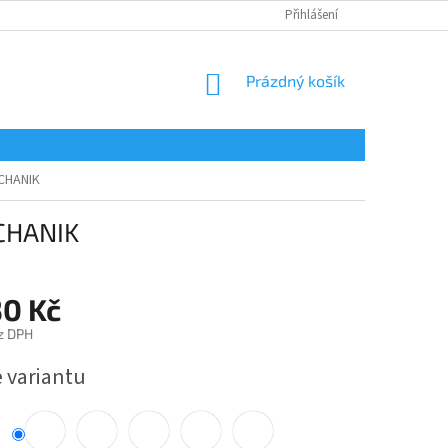
Přihlášení
NÁKUPNÍ
Prázdný košík
KOŠÍK
CHANIK
CHANIK
30 Kč
z DPH
e variantu