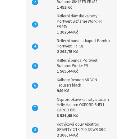
Bizflame 88/12 FR FR432
1 452 Kč
Reflexní dámské kalhoty
Portwest Bizflame Work FR
FR445
1 202,44 Kč
Reflexní bunda s kapucí Bomber
Portwest FR 731
2 268,75 Kč
Reflexní bunda Portwest
Bizflame Work+ FR
1 565,44 Kč
Kalhoty Bennon ARGON
Trousers black
949 Kč
Nepromokavé kalhoty s laclem
Helly Hansen OXFORD SHELL
CARGO BIB
3 986,95 Kč
Kotníková obuv Albatros
GRAVITY CTX MID S3 WR SRC
2 206,74 Kč