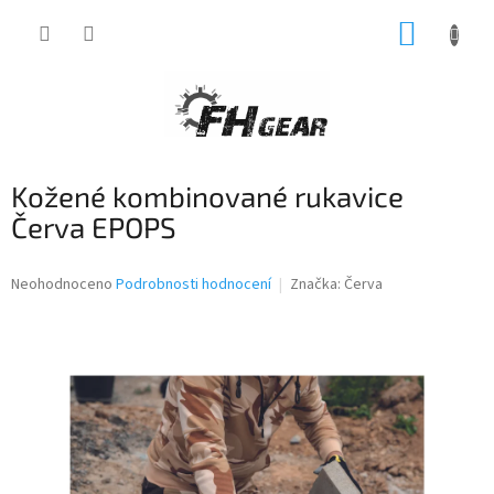
Přejít
NÁKUP
na
obsah
KOŠÍK
Kožené kombinované rukavice
Červa EPOPS
Průměrné
Neohodnoceno
Podrobnosti hodnocení
Značka:
Červa
hodnocení
produktu
je
0,0
z
5
hvězdiček.