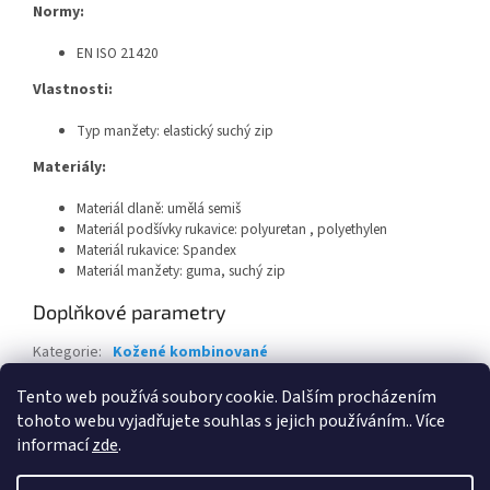
Normy:
EN ISO 21420
Vlastnosti:
Typ manžety: elastický suchý zip
Materiály:
Materiál dlaně:
umělá semiš
Materiál podšívky rukavice:
polyuretan ,
polyethylen
Materiál rukavice:
Spandex
Materiál manžety:
guma, suchý zip
Doplňkové parametry
Kategorie
:
Kožené kombinované
EAN
:
Zvolte variantu
Tento web používá soubory cookie. Dalším procházením
tohoto webu vyjadřujete souhlas s jejich používáním.. Více
Z
informací
zde
.
á
Vytvořil Shoptet