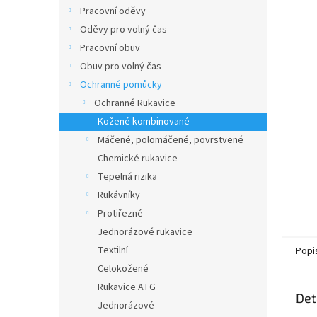
n
Pracovní oděvy
e
Oděvy pro volný čas
l
Pracovní obuv
Obuv pro volný čas
Ochranné pomůcky
Ochranné Rukavice
Kožené kombinované
Máčené, polomáčené, povrstvené
Chemické rukavice
Tepelná rizika
Rukávníky
Protiřezné
Jednorázové rukavice
Textilní
Popi
Celokožené
Rukavice ATG
Det
Jednorázové