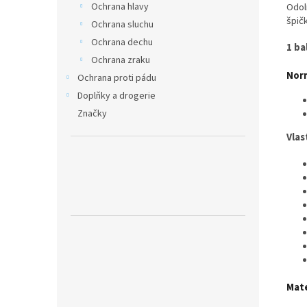
Odol
Ochrana hlavy
špič
Ochrana sluchu
Ochrana dechu
1 ba
Ochrana zraku
Nor
Ochrana proti pádu
Doplňky a drogerie
Značky
Vlas
Mate