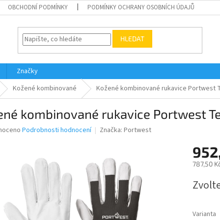
OBCHODNÍ PODMÍNKY
PODMÍNKY OCHRANY OSOBNÍCH ÚDAJŮ
HLEDAT
Značky
Kožené kombinované
Kožené kombinované rukavice Portwest T
né kombinované rukavice Portwest Te
né
noceno
Podrobnosti hodnocení
Značka:
Portwest
ní
952
u
787,50 K
Měrná
Zvolt
cena:
ek.
Varianta