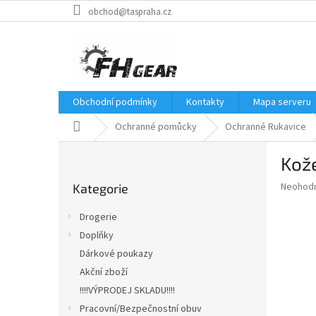
Přejít
obchod@taspraha.cz
na
obsah
Obchodní podmínky
Kontakty
Mapa serveru
Domů
Ochranné pomůcky
Ochranné Rukavice
P
Kože
o
Přeskočit
s
Průměr
Neohod
Kategorie
kategorie
t
hodnoce
r
produkt
Drogerie
a
je
Doplňky
0,0
n
z
Dárkové poukazy
n
5
í
Akční zboží
hvězdič
p
!!!!VÝPRODEJ SKLADU!!!!
a
Pracovní/Bezpečnostní obuv