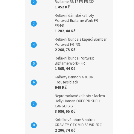
Bizflame 88/12 FR FR432
1 452 Kč
Reflexní dámské kalhoty
Portwest Bizflame Work FR
FR445
1 202,44 Kč
Reflexní bunda s kapucí Bomber
Portwest FR 731
2 268,75 Kč
Reflexní bunda Portwest
Bizflame Work+ FR
1 565,44 Kč
Kalhoty Bennon ARGON
Trousers black
949 Kč
Nepromokavé kalhoty s laclem
Helly Hansen OXFORD SHELL
CARGO BIB
3 986,95 Kč
Kotníková obuv Albatros
GRAVITY CTX MID S3 WR SRC
2 206,74 Kč