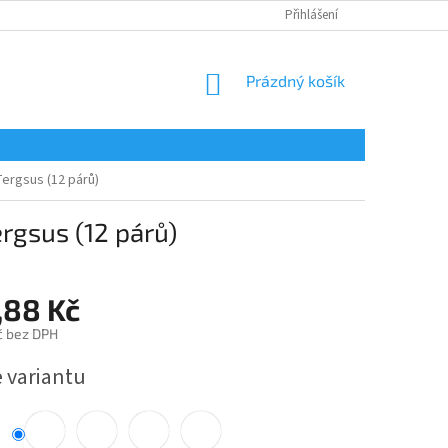
Přihlášení
NÁKUPNÍ
Prázdný košík
KOŠÍK
ergsus (12 párů)
rgsus (12 párů)
,88 Kč
č bez DPH
e variantu