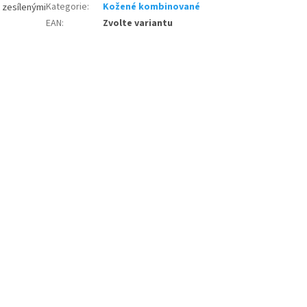
zesílenými
Kategorie
:
Kožené kombinované
EAN
:
Zvolte variantu