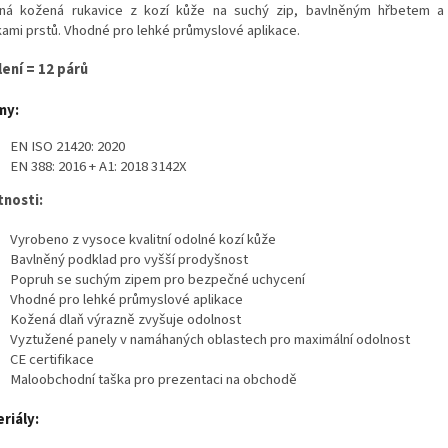
ná kožená rukavice z kozí kůže na suchý zip, bavlněným hřbetem a 
kami prstů. Vhodné pro lehké průmyslové aplikace.
lení = 12 párů
my:
EN ISO 21420: 2020
EN 388: 2016 + A1: 2018 3142X
tnosti:
Vyrobeno z vysoce kvalitní odolné kozí kůže
Bavlněný podklad pro vyšší prodyšnost
Popruh se suchým zipem pro bezpečné uchycení
Vhodné pro lehké průmyslové aplikace
Kožená dlaň výrazně zvyšuje odolnost
Vyztužené panely v namáhaných oblastech pro maximální odolnost
CE certifikace
Maloobchodní taška pro prezentaci na obchodě
riály: