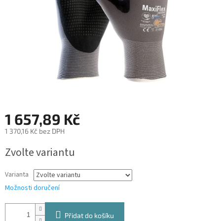
1 657,89 Kč
1 370,16 Kč bez DPH
Měrná
Zvolte variantu
cena:
Varianta
Možnosti doručení
Přidat do košíku