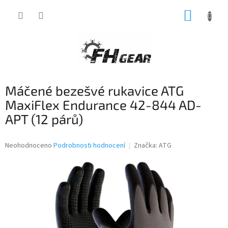
Přejít
NÁKUP
na
obsah
KOŠÍK
Máčené bezešvé rukavice ATG
MaxiFlex Endurance 42-844 AD-
APT (12 párů)
Průměrné
Neohodnoceno
Podrobnosti hodnocení
Značka:
ATG
hodnocení
produktu
je
0,0
z
5
hvězdiček.