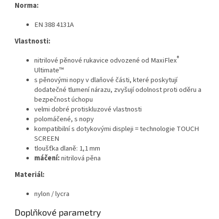
Norma:
EN 388 4131A
Vlastnosti:
®
nitrilové pěnové rukavice odvozené od MaxiFlex
Ultimate™
s pěnovými nopy v dlaňové části, které poskytují
dodatečné tlumení nárazu, zvyšují odolnost proti oděru a
bezpečnost úchopu
velmi dobré protiskluzové vlastnosti
polomáčené, s nopy
kompatibilní s dotykovými displeji = technologie TOUCH
SCREEN
tloušťka dlaně: 1,1 mm
máčení:
nitrilová pěna
Materiál:
nylon / lycra
Doplňkové parametry