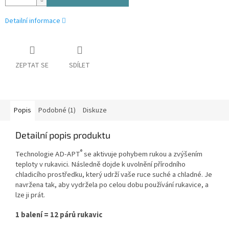
Detailní informace
ZEPTAT SE
SDÍLET
Popis
Podobné (1)
Diskuze
Detailní popis produktu
®
Technologie AD-APT
se aktivuje pohybem rukou a zvýšením
teploty v rukavici. Následně dojde k uvolnění přírodního
chladicího prostředku, který udrží vaše ruce suché a chladné. Je
navržena tak, aby vydržela po celou dobu používání rukavice, a
lze ji prát.
1 balení = 12 párů rukavic