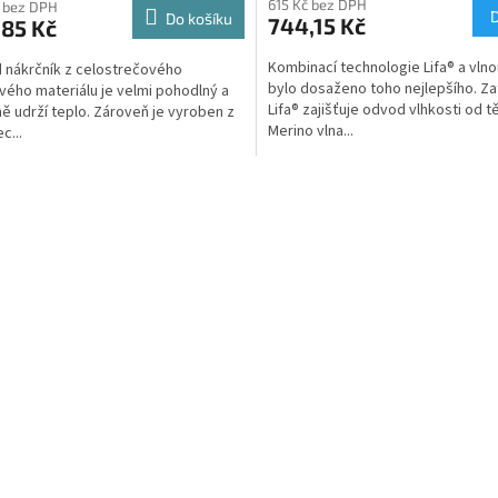
615 Kč bez DPH
 bez DPH
Do košíku
744,15 Kč
,85 Kč
Kombinací technologie Lifa® a vln
 nákrčník z celostrečového
bylo dosaženo toho nejlepšího. Z
vého materiálu je velmi pohodlný a
Lifa® zajišťuje odvod vlhkosti od tě
ě udrží teplo. Zároveň je vyroben z
Merino vlna...
c...
O
v
l
á
d
a
c
í
p
r
v
k
y
v
ý