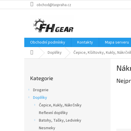
Přejít
obchod@taspraha.cz
na
obsah
Obchodní podmínky
Kontakty
Mapa serveru
Domů
Doplňky
Čepice, Kšiltovky, Kukly, Nákrční
P
Nákr
o
Přeskočit
s
Kategorie
kategorie
Nejpr
t
r
Drogerie
a
Doplňky
n
Čepice, Kukly, Nákrčníky
n
í
Reflexní doplňky
p
Batohy, Tašky, Ledvinky
a
Nesmeky