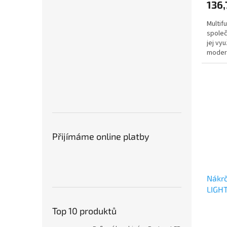
136,
Multif
společ
jej vy
modern
Přijímáme online platby
Nákr
LIGH
Top 10 produktů