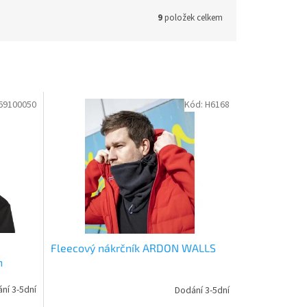
9
položek celkem
69100050
Kód:
H6168
Fleecový nákrčník ARDON WALLS
n
ní 3-5dní
Dodání 3-5dní