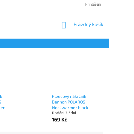
Přihlášení
NÁKUPNÍ
Prázdný košík
KOŠÍK
ík
Fleecový nákrčník
S
Bennon POLAROS
een
Neckwarmer black
Dodání 3-5dní
169 Kč