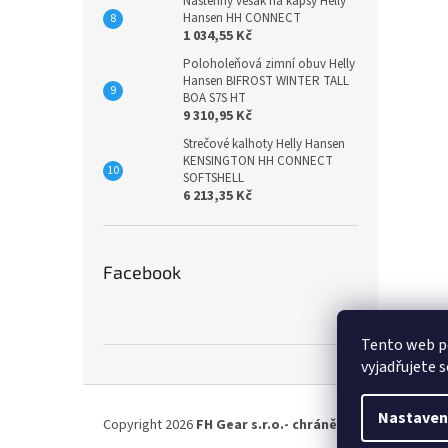
Nástěnný věšák na kapsy Helly
Hansen HH CONNECT
1 034,55 Kč
Poloholeňová zimní obuv Helly
Hansen BIFROST WINTER TALL
BOA S7S HT
9 310,95 Kč
Strečové kalhoty Helly Hansen
KENSINGTON HH CONNECT
SOFTSHELL
6 213,35 Kč
Facebook
Tento web p
vyjadřujete s
Z
á
Nastaven
Copyright 2026
FH Gear s.r.o.- chráněná dílna
. Všechna
p