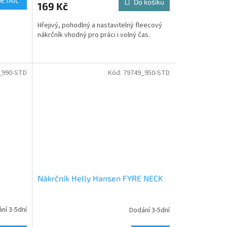
DETAIL
Do košíku
169 Kč
Hřejivý, pohodlný a nastavitelný fleecový
nákrčník vhodný pro práci i volný čas.
_990-STD
Kód:
79749_950-STD
Nákrčník Helly Hansen FYRE NECK
ní 3-5dní
Dodání 3-5dní