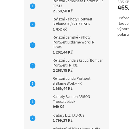
Reflexní kombinéza Portwest FR
385 Kč
FR513
465
2 359,50 Kč
Oxford
Reflexní kalhoty Portwest
fleeco
Bizflame 88/12 FR FR432
výborn
1 452 Kč
polarte
Reflexní dámské kalhoty
Portwest Bizflame Work FR
FR445
1 202,44 Kč
Reflexní bunda s kapucí Bomber
Portwest FR 731
2 268,75 Kč
Reflexní bunda Portwest
Bizflame Work+ FR
1 565,44 Kč
Kalhoty Bennon ARGON
Trousers black
949 Kč
Kraťasy Litz TAURUS
1 799,27 Kč