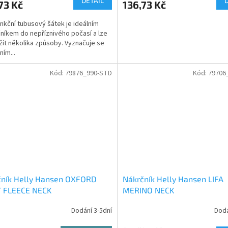
DETAIL
73 Kč
136,73 Kč
unkční tubusový šátek je ideálním
níkem do nepříznivého počasí a lze
užít několika způsoby. Vyznačuje se
ím...
Kód:
79876_990-STD
Kód:
79706
čník Helly Hansen OXFORD
Nákrčník Helly Hansen LIFA
T FLEECE NECK
MERINO NECK
Dodání 3-5dní
Dodá