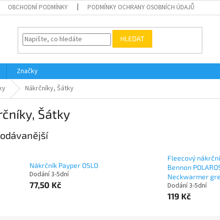
OBCHODNÍ PODMÍNKY
PODMÍNKY OCHRANY OSOBNÍCH ÚDAJŮ
HLEDAT
Značky
ky
Nákrčníky, Šátky
čníky, Šátky
odávanější
Fleecový nákrčn
Nákrčník Payper OSLO
Bennon POLARO
Dodání 3-5dní
Neckwarmer gr
77,50 Kč
Dodání 3-5dní
119 Kč