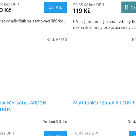
Kč bez DPH
98,35 Kč bez DPH
DETAIL
Do
0 Kč
119 Kč
lísový nákrčník se stahovací šňůrkou.
Hřejivý, pohodlný a nastavitelný f
nákrčník vhodný pro práci volný ča
Kód:
H6630
K
funkční šátek ARDON
Multifunkční šátek ARDON 
TRON
Dodání 3-5dní
Dodá
 bez DPH
113 Kč bez DPH