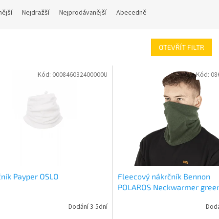
nější
Nejdražší
Nejprodávanější
Abecedně
OTEVŘÍT FILTR
Kód:
000846032400000U
Kód:
08
ník Payper OSLO
Fleecový nákrčník Bennon
POLAROS Neckwarmer gree
Dodání 3-5dní
Dodá