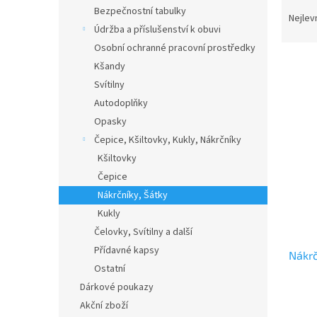
Ř
n
Bezpečnostní tabulky
a
e
Nejlev
Údržba a příslušenství k obuvi
z
l
e
Osobní ochranné pracovní prostředky
n
Kšandy
í
Svítilny
p
V
Autodoplňky
r
ý
Opasky
o
p
Čepice, Kšiltovky, Kukly, Nákrčníky
d
i
u
Kšiltovky
s
k
Čepice
p
t
r
Nákrčníky, Šátky
ů
o
Kukly
d
Čelovky, Svítilny a další
u
Přídavné kapsy
Nákrč
k
Ostatní
t
Dárkové poukazy
ů
Akční zboží