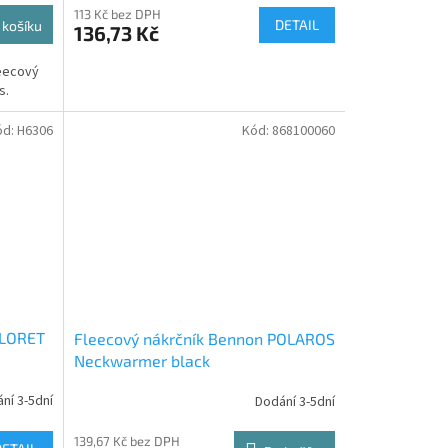
113 Kč bez DPH
DETAIL
 košíku
136,73 Kč
leecový
s.
ód:
H6306
Kód:
868100060
FLORET
Fleecový nákrčník Bennon POLAROS
Neckwarmer black
ní 3-5dní
Dodání 3-5dní
139,67 Kč bez DPH