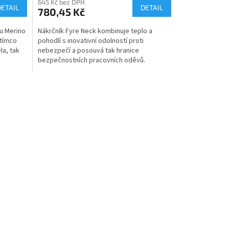
645 Kč bez DPH
DETAIL
DETAIL
780,45 Kč
ou Merino
Nákrčník Fyre Neck kombinuje teplo a
atímco
pohodlí s inovativní odolností proti
la, tak
nebezpečí a posouvá tak hranice
bezpečnostních pracovních oděvů.