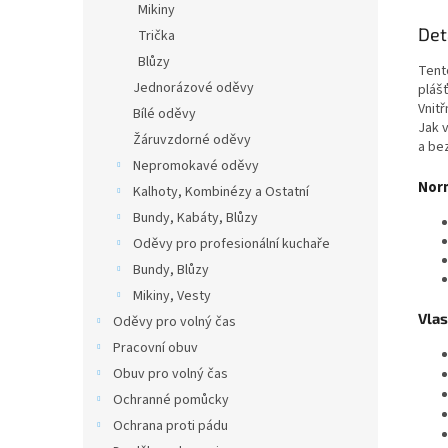
Mikiny
Det
Trička
Blůzy
Tent
Jednorázové oděvy
pláš
Vnit
Bílé oděvy
Jak v
Žáruvzdorné oděvy
a be
Nepromokavé oděvy
Nor
Kalhoty, Kombinézy a Ostatní
Bundy, Kabáty, Blůzy
Oděvy pro profesionální kuchaře
Bundy, Blůzy
Mikiny, Vesty
Vlas
Oděvy pro volný čas
Pracovní obuv
Obuv pro volný čas
Ochranné pomůcky
Ochrana proti pádu