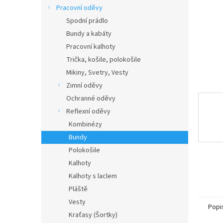
n
Pracovní oděvy
e
Spodní prádlo
l
Bundy a kabáty
Pracovní kalhoty
Trička, košile, polokošile
Mikiny, Svetry, Vesty
Zimní oděvy
Ochranné oděvy
Reflexní oděvy
Kombinézy
Bundy
Polokošile
Kalhoty
Kalhoty s laclem
Pláště
Vesty
Popi
Kraťasy (Šortky)