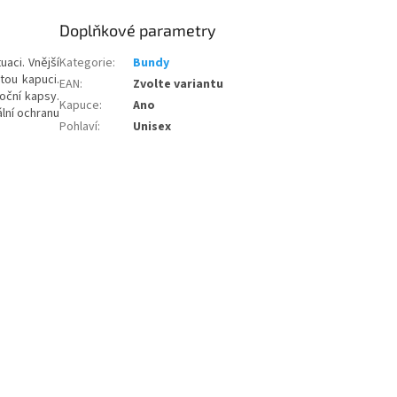
Doplňkové parametry
uaci. Vnější
Kategorie
:
Bundy
tou kapuci.
EAN
:
Zvolte variantu
oční kapsy.
Kapuce
:
Ano
ální ochranu
Pohlaví
:
Unisex