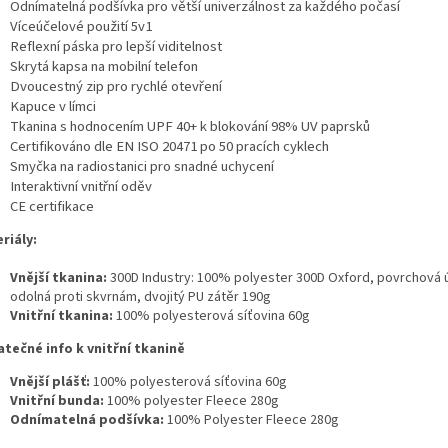
Odnímatelná podšívka pro větší univerzálnost za každého počasí
Víceúčelové použití 5v1
Reflexní páska pro lepší viditelnost
Skrytá kapsa na mobilní telefon
Dvoucestný zip pro rychlé otevření
Kapuce v límci
Tkanina s hodnocením UPF 40+ k blokování 98% UV paprsků
Certifikováno dle EN ISO 20471 po 50 pracích cyklech
Smyčka na radiostanici pro snadné uchycení
Interaktivní vnitřní oděv
CE certifikace
riály:
Vnější tkanina:
300D Industry: 100% polyester 300D Oxford, povrchová 
odolná proti skvrnám, dvojitý PU zátěr 190g
Vnitřní tkanina:
100% polyesterová síťovina 60g
tečné info k vnitřní tkanině
Vnější plášť:
100% polyesterová síťovina 60g
Vnitřní bunda:
100% polyester Fleece 280g
Odnímatelná podšívka:
100% Polyester Fleece 280g