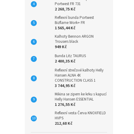
Portwest FR 731
2 268,75 Kč
Reflexní bunda Portwest
Bizflame Work+ FR
1 565,44 Kč
Kalhoty Bennon ARGON
Trousers black
949 Kč
Bunda Litz TAURUS
2 400,35 Kč
Reflexní strečové kalhoty Helly
Hansen ALNA 4X
CONSTRUCTION CLASS 1
3 744,95 Kč
Mikina se zipem ke krku s kapucí
Helly Hansen ESSENTIAL
1 276,55 Kč
Reflexní vesta Červa KNOXFIELD
HVPS
212,68 Kč