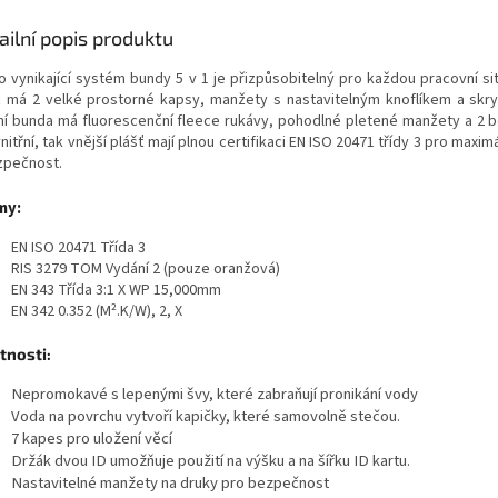
ailní popis produktu
o vynikající systém bundy 5 v 1 je přizpůsobitelný pro každou pracovní sit
ť má 2 velké prostorné kapsy, manžety s nastavitelným knoflíkem a skry
řní bunda má fluorescenční fleece rukávy, pohodlné pletené manžety a 2 b
nitřní, tak vnější plášť mají plnou certifikaci EN ISO 20471 třídy 3 pro maxim
zpečnost.
my:
EN ISO 20471 Třída 3
RIS 3279 TOM Vydání 2 (pouze oranžová)
EN 343 Třída 3:1 X WP 15,000mm
EN 342 0.352 (M².K/W), 2, X
tnosti:
Nepromokavé s lepenými švy, které zabraňují pronikání vody
Voda na povrchu vytvoří kapičky, které samovolně stečou.
7 kapes pro uložení věcí
Držák dvou ID umožňuje použití na výšku a na šířku ID kartu.
Nastavitelné manžety na druky pro bezpečnost