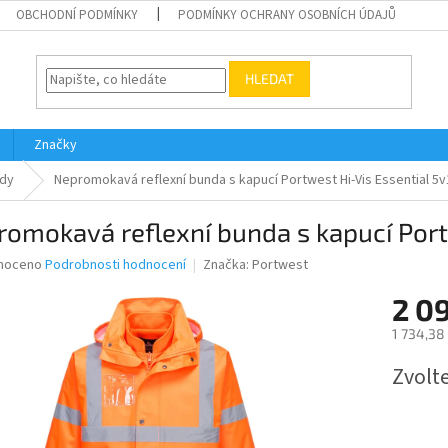
OBCHODNÍ PODMÍNKY
PODMÍNKY OCHRANY OSOBNÍCH ÚDAJŮ
HLEDAT
Značky
dy
Nepromokavá reflexní bunda s kapucí Portwest Hi-Vis Essential 5v
omokavá reflexní bunda s kapucí Portw
né
noceno
Podrobnosti hodnocení
Značka:
Portwest
ní
2 0
u
1 734,38
Měrná
Zvolt
cena:
ek.