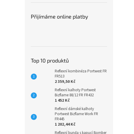
Přijímáme online platby
Top 10 produktů
Reflexní kombinéza Portwest FR
FR513
2 359,50 Kč
Reflexní kalhoty Portwest
Bizflame 88/12 FR FR432
1 452 Kč
Reflexní dámské kalhoty
Portwest Bizflame Work FR
FR445
1 202,44 Kč
Reflexní bunda s kapucí Bomber