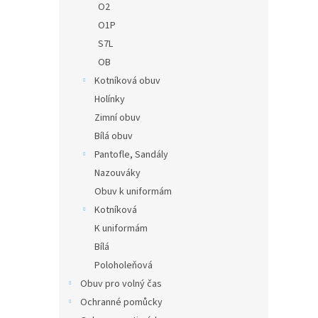
O2
O1P
S7L
OB
Kotníková obuv
Holínky
Zimní obuv
Bílá obuv
Pantofle, Sandály
Nazouváky
Obuv k uniformám
Kotníková
K uniformám
Bílá
Poloholeňová
Obuv pro volný čas
Ochranné pomůcky