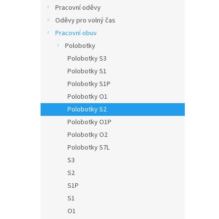
n
Pracovní oděvy
e
Oděvy pro volný čas
l
Pracovní obuv
Polobotky
Polobotky S3
Polobotky S1
Polobotky S1P
Polobotky O1
Polobotky S2
Polobotky O1P
Polobotky O2
Polobotky S7L
S3
S2
S1P
S1
O1