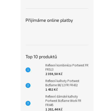
Přijímáme online platby
Top 10 produktů
Reflexní kombinéza Portwest FR
FR513
2 359,50 Kč
Reflexní kalhoty Portwest
Bizflame 88/12 FR FR432
1 452 Kč
Reflexní dámské kalhoty
Portwest Bizflame Work FR
FR445
1 202,44 Kč