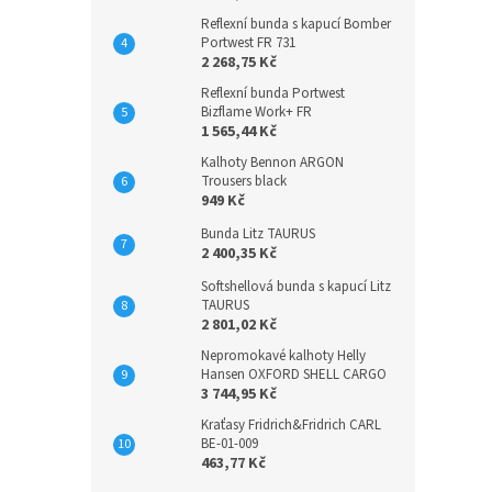
Reflexní bunda s kapucí Bomber
Portwest FR 731
2 268,75 Kč
Reflexní bunda Portwest
Bizflame Work+ FR
1 565,44 Kč
Kalhoty Bennon ARGON
Trousers black
949 Kč
Bunda Litz TAURUS
2 400,35 Kč
Softshellová bunda s kapucí Litz
TAURUS
2 801,02 Kč
Nepromokavé kalhoty Helly
Hansen OXFORD SHELL CARGO
3 744,95 Kč
Kraťasy Fridrich&Fridrich CARL
BE-01-009
463,77 Kč