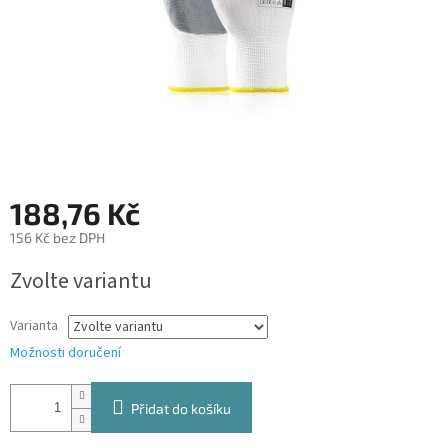
188,76 Kč
156 Kč bez DPH
Měrná
Zvolte variantu
cena:
Varianta
Možnosti doručení
Přidat do košíku