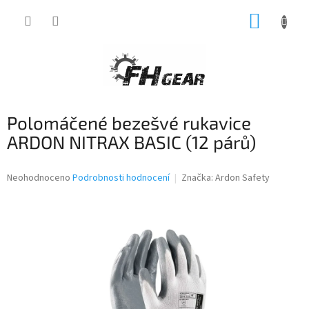
Přejít
NÁKUP
na
obsah
KOŠÍK
Polomáčené bezešvé rukavice
ARDON NITRAX BASIC (12 párů)
Průměrné
Neohodnoceno
Podrobnosti hodnocení
Značka:
Ardon Safety
hodnocení
produktu
je
0,0
z
5
hvězdiček.