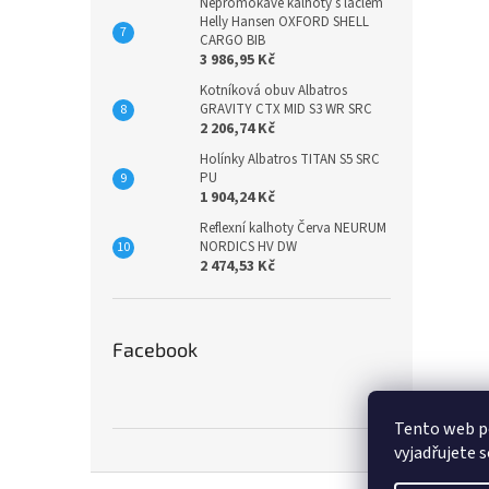
Nepromokavé kalhoty s laclem
Helly Hansen OXFORD SHELL
CARGO BIB
3 986,95 Kč
Kotníková obuv Albatros
GRAVITY CTX MID S3 WR SRC
2 206,74 Kč
Holínky Albatros TITAN S5 SRC
PU
1 904,24 Kč
Reflexní kalhoty Červa NEURUM
NORDICS HV DW
2 474,53 Kč
Facebook
Tento web p
vyjadřujete s
Z