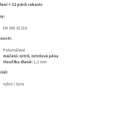
lení = 12 párů rukavic
y:
EN 388 4121A
tnosti:
Polomáčené
máčení: nitril, nitrilová pěna
tloušťka dlaně:
1,3 mm
riál:
nylon / lycra