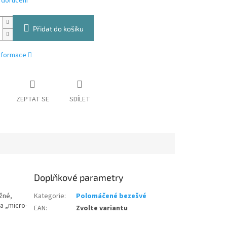
 doručení
Přidat do košíku
informace
ZEPTAT SE
SDÍLET
Doplňkové parametry
žné,
Kategorie
:
Polomáčené bezešvé
a „micro-
EAN
:
Zvolte variantu