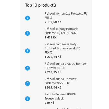
Top 10 produktů
Reflexní kombinéza Portwest FR
FR513
2 359,50 Kč
Reflexní kalhoty Portwest
Bizflame 88/12 FR FR432
1 452 Kč
Reflexní dámské kalhoty
Portwest Bizflame Work FR
FR445
1 202,44 Kč
Reflexní bunda s kapucí Bomber
Portwest FR 731
2 268,75 Kč
Reflexní bunda Portwest
Bizflame Work+ FR
1 565,44 Kč
Kalhoty Bennon ARGON
Trousers black
949 Kč