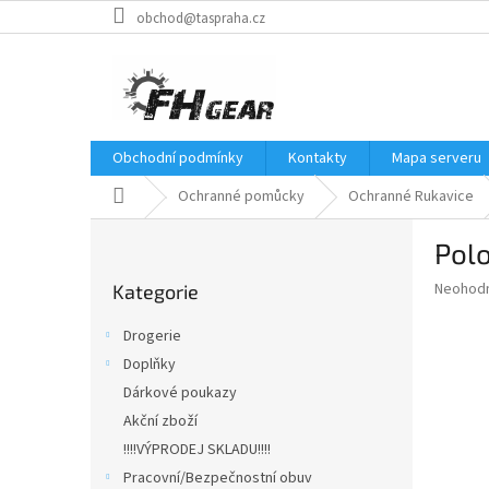
Přejít
obchod@taspraha.cz
na
obsah
Obchodní podmínky
Kontakty
Mapa serveru
Domů
Ochranné pomůcky
Ochranné Rukavice
P
Pol
o
Přeskočit
s
Průměr
Neohod
Kategorie
kategorie
t
hodnoce
r
produkt
Drogerie
a
je
Doplňky
0,0
n
z
Dárkové poukazy
n
5
í
Akční zboží
hvězdič
p
!!!!VÝPRODEJ SKLADU!!!!
a
Pracovní/Bezpečnostní obuv