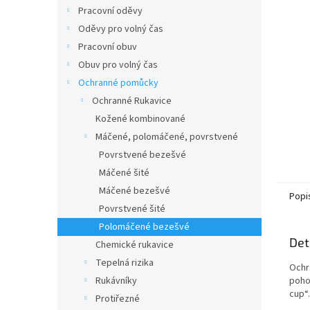
n
Pracovní oděvy
e
Oděvy pro volný čas
l
Pracovní obuv
Obuv pro volný čas
Ochranné pomůcky
Ochranné Rukavice
Kožené kombinované
Máčené, polomáčené, povrstvené
Povrstvené bezešvé
Máčené šité
Máčené bezešvé
Popi
Povrstvené šité
Polomáčené bezešvé
Det
Chemické rukavice
Tepelná rizika
Ochr
Rukávníky
poho
cup“.
Protiřezné