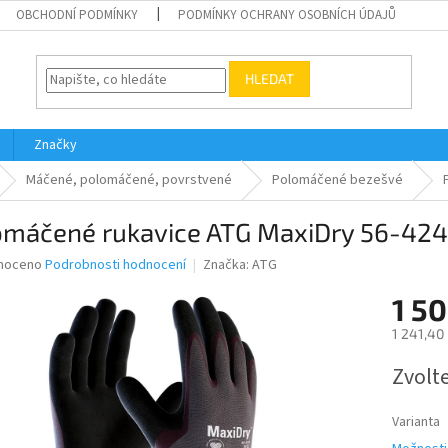
OBCHODNÍ PODMÍNKY
PODMÍNKY OCHRANY OSOBNÍCH ÚDAJŮ
HLEDAT
Značky
Máčené, polomáčené, povrstvené
Polomáčené bezešvé
omáčené rukavice ATG MaxiDry 56-424 
né
noceno
Podrobnosti hodnocení
Značka:
ATG
ní
1 50
u
1 241,40
Měrná
Zvolt
cena:
ek.
Varianta