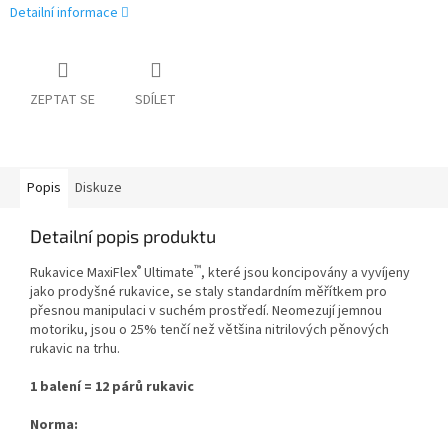
Detailní informace
ZEPTAT SE
SDÍLET
Popis
Diskuze
Detailní popis produktu
®
™
Rukavice MaxiFlex
Ultimate
, které jsou koncipovány a vyvíjeny
jako prodyšné rukavice, se staly standardním měřítkem pro
přesnou manipulaci v suchém prostředí. N
eomezují jemnou
motoriku, jsou o 25% tenčí než většina nitrilových pěnových
rukavic na trhu.
1 balení = 12 párů rukavic
Norma: