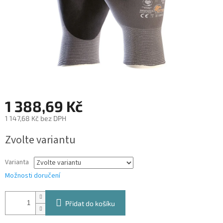
1 388,69 Kč
1 147,68 Kč bez DPH
Měrná
Zvolte variantu
cena:
Varianta
Možnosti doručení
Přidat do košíku