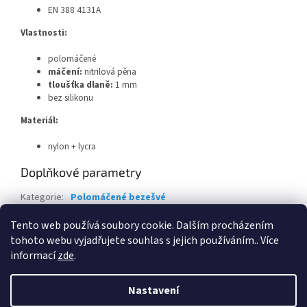
EN 388 4131A
Vlastnosti:
polomáčené
máčení:
nitrilová pěna
tloušťka dlaně:
1 mm
bez silikonu
Materiál:
nylon + lycra
Doplňkové parametry
Kategorie
:
Polomáčené bezešvé
EAN
:
Zvolte variantu
Tento web používá soubory cookie. Dalším procházením
tohoto webu vyjadřujete souhlas s jejich používáním.. Více
Z
informací
zde
.
á
Vytvořil Shoptet
p
Nastavení
a