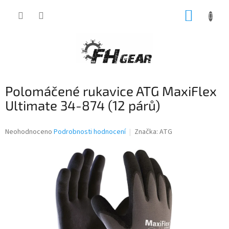
Přejít
NÁKUP
na
obsah
KOŠÍK
Polomáčené rukavice ATG MaxiFlex
Ultimate 34-874 (12 párů)
Průměrné
Neohodnoceno
Podrobnosti hodnocení
Značka:
ATG
hodnocení
produktu
je
0,0
z
5
hvězdiček.