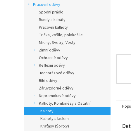
n
Pracovní oděvy
e
Spodní prádlo
l
Bundy a kabáty
Pracovní kalhoty
Trička, košile, polokošile
Mikiny, Svetry, Vesty
Zimní oděvy
Ochranné oděvy
Reflexní oděvy
Jednorázové oděvy
Bílé oděvy
Žáruvzdorné oděvy
Nepromokavé oděvy
Kalhoty, Kombinézy a Ostatní
Popi
Kalhoty
Kalhoty s laclem
Det
Kraťasy (Šortky)