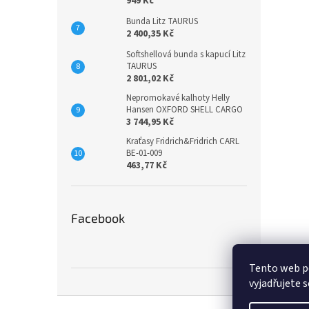
949 Kč
Bunda Litz TAURUS
2 400,35 Kč
Softshellová bunda s kapucí Litz
TAURUS
2 801,02 Kč
Nepromokavé kalhoty Helly
Hansen OXFORD SHELL CARGO
3 744,95 Kč
Kraťasy Fridrich&Fridrich CARL
BE-01-009
463,77 Kč
Facebook
Tento web p
vyjadřujete s
Z