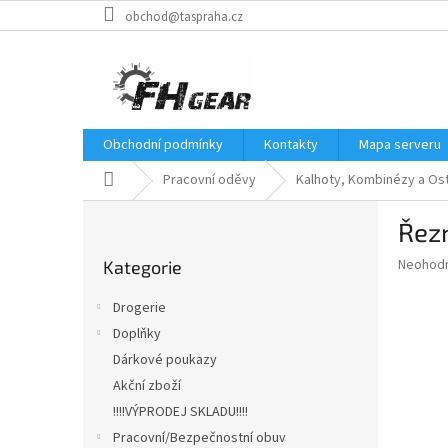
Přejít
obchod@taspraha.cz
na
obsah
Obchodní podmínky
Kontakty
Mapa serveru
Domů
Pracovní oděvy
Kalhoty, Kombinézy a Ost
P
Řezn
o
Přeskočit
s
Průměr
Neohod
Kategorie
kategorie
t
hodnoce
r
produkt
Drogerie
a
je
Doplňky
0,0
n
z
Dárkové poukazy
n
5
í
Akční zboží
hvězdič
p
!!!!VÝPRODEJ SKLADU!!!!
a
Pracovní/Bezpečnostní obuv