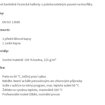
ké bavlněné řeznické kalhoty s polohovatelným pasem na knoflíky.
my:
EN ISO 13688
tnosti:
2 přední klínové kapsy
1 zadní kapsa
riály:
Svrchní materiál:
100 % bavlna, 215 g/m²
ba:
Perte na 60 °C, běžný prací cyklus
Nebělte. Nesmí se bělit peroxidovými ani chlorovými přípravky
Sušte v sušičce na mírný program, max. teplota sušení 60 °C
Žehlete na vysokou teplotu, maximálně 200 °C
Profesionální mokré čištění, normální proces