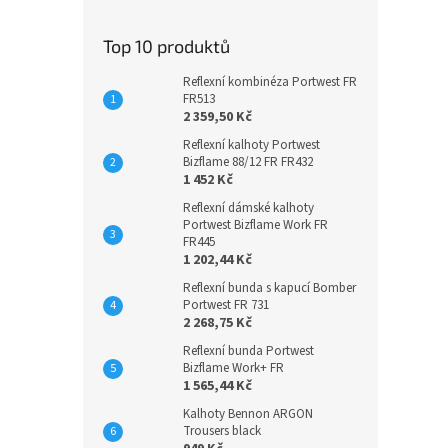
Top 10 produktů
Reflexní kombinéza Portwest FR
FR513
2 359,50 Kč
Reflexní kalhoty Portwest
Bizflame 88/12 FR FR432
1 452 Kč
Reflexní dámské kalhoty
Portwest Bizflame Work FR
FR445
1 202,44 Kč
Reflexní bunda s kapucí Bomber
Portwest FR 731
2 268,75 Kč
Reflexní bunda Portwest
Bizflame Work+ FR
1 565,44 Kč
Kalhoty Bennon ARGON
Trousers black