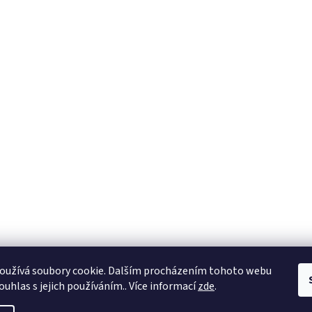
oužívá soubory cookie. Dalším procházením tohoto webu
ouhlas s jejich používáním.. Více informací
zde
.