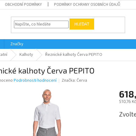
OBCHODNÍ PODMÍNKY
PODMÍNKY OCHRANY OSOBNÍCH ÚDAJŮ
HLEDAT
Značky
atní
Kalhoty
Řeznické kalhoty Červa PEPITO
ické kalhoty Červa PEPITO
né
noceno
Podrobnosti hodnocení
Značka:
Červa
ní
618
u
510,76 K
Měrná
Zvolt
cena:
ek.