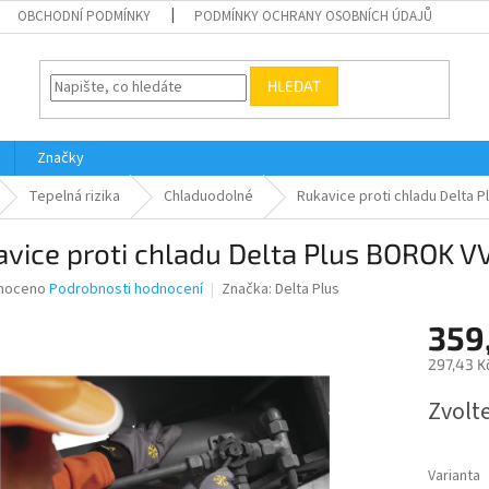
OBCHODNÍ PODMÍNKY
PODMÍNKY OCHRANY OSOBNÍCH ÚDAJŮ
HLEDAT
Značky
Tepelná rizika
Chladuodolné
Rukavice proti chladu Delta 
vice proti chladu Delta Plus BOROK 
né
noceno
Podrobnosti hodnocení
Značka:
Delta Plus
ní
359
u
297,43 K
Měrná
Zvolt
cena:
ek.
Varianta