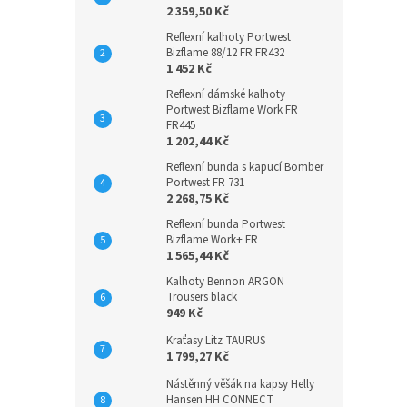
2 359,50 Kč
Reflexní kalhoty Portwest
Bizflame 88/12 FR FR432
1 452 Kč
Reflexní dámské kalhoty
Portwest Bizflame Work FR
FR445
1 202,44 Kč
Reflexní bunda s kapucí Bomber
Portwest FR 731
2 268,75 Kč
Reflexní bunda Portwest
Bizflame Work+ FR
1 565,44 Kč
Kalhoty Bennon ARGON
Trousers black
949 Kč
Kraťasy Litz TAURUS
1 799,27 Kč
Nástěnný věšák na kapsy Helly
Hansen HH CONNECT