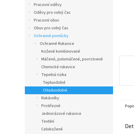
n
Pracovní oděvy
e
Oděvy pro volný čas
l
Pracovní obuv
Obuv pro volný čas
Ochranné pomůcky
Ochranné Rukavice
Kožené kombinované
Máčené, polomáčené, povrstvené
Chemické rukavice
Tepelná rizika
Tepluodolné
Chladuodolné
Rukávníky
Protiřezné
Popi
Jednorázové rukavice
Textilní
Det
Celokožené