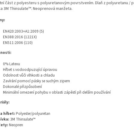
tní část z polyesteru s polyuretanovým povrstvením. Dlaň z polyuretanu / p
ka 3M Thinsulate™. Neoprenová manžeta.
my:
EN420:2003+A1:2009 (5)
EN388:2016 (1221X)
EN511:2006 (110)
tnosti:
0% Latexu
Hřbet s vodoodpuzující úpravou
Odolnost vůči vlhkosti a chladu
Zavírání pomocí pásky se suchým zipem
Dokonalé přizpůsobení
Minimální omezení pohybu v oblasti zápěstí při delším používání
riály:
 a hřbet:
Polyester/polyuretan
ívka:
3M Thinsulate™
ety:
Neopren