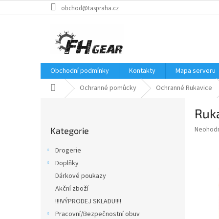
Přejít
obchod@taspraha.cz
na
obsah
Obchodní podmínky
Kontakty
Mapa serveru
Domů
Ochranné pomůcky
Ochranné Rukavice
P
Ruka
o
Přeskočit
s
Průměr
Neohod
Kategorie
kategorie
t
hodnoce
r
produkt
Drogerie
a
je
Doplňky
0,0
n
z
Dárkové poukazy
n
5
í
Akční zboží
hvězdič
p
!!!!VÝPRODEJ SKLADU!!!!
a
Pracovní/Bezpečnostní obuv