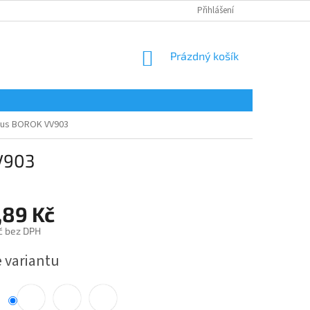
Přihlášení
NÁKUPNÍ
Prázdný košík
KOŠÍK
Plus BOROK VV903
VV903
,89 Kč
č bez DPH
e variantu