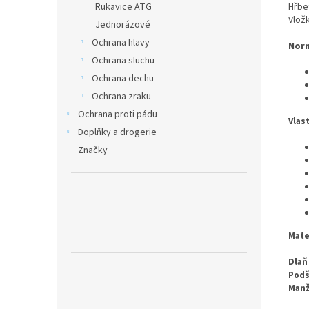
Hřbe
Rukavice ATG
Vlož
Jednorázové
Ochrana hlavy
Nor
Ochrana sluchu
Ochrana dechu
Ochrana zraku
Ochrana proti pádu
Vlas
Doplňky a drogerie
Značky
Mate
Dlaň
Podš
Manž