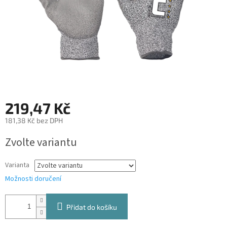
219,47 Kč
181,38 Kč bez DPH
Měrná
Zvolte variantu
cena:
Varianta
Možnosti doručení
Přidat do košíku