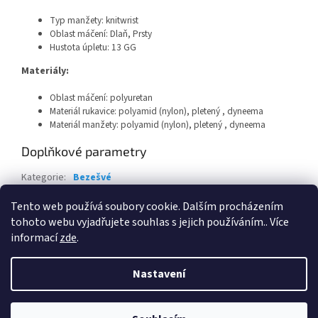
Typ manžety: knitwrist
Oblast máčení: Dlaň, Prsty
Hustota úpletu: 13 GG
Materiály:
Oblast máčení:
polyuretan
Materiál rukavice:
polyamid (nylon), pletený , dyneema
Materiál manžety:
polyamid (nylon), pletený , dyneema
Doplňkové parametry
Kategorie
:
Bezešvé
EAN
:
Zvolte variantu
Tento web používá soubory cookie. Dalším procházením
tohoto webu vyjadřujete souhlas s jejich používáním.. Více
Z
informací
zde
.
á
Vytvořil Shoptet
p
Nastavení
a
t
Copyright 2026
FH Gear s.r.o.- chráněná dílna
. Všechna práva
í