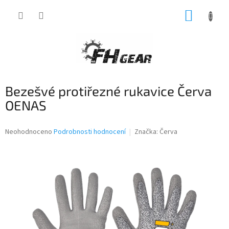
Přejít
NÁKUP
na
obsah
KOŠÍK
Bezešvé protiřezné rukavice Červa
OENAS
Průměrné
Neohodnoceno
Podrobnosti hodnocení
Značka:
Červa
hodnocení
produktu
je
0,0
z
5
hvězdiček.