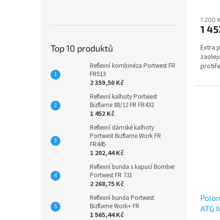
1 200 
1 45
Top 10 produktů
Extra 
zaolej
Reflexní kombinéza Portwest FR
protiř
FR513
2 359,50 Kč
Reflexní kalhoty Portwest
Bizflame 88/12 FR FR432
1 452 Kč
Reflexní dámské kalhoty
Portwest Bizflame Work FR
FR445
1 202,44 Kč
Reflexní bunda s kapucí Bomber
Portwest FR 731
2 268,75 Kč
Polom
Reflexní bunda Portwest
Bizflame Work+ FR
ATG 
1 565,44 Kč
(12 p