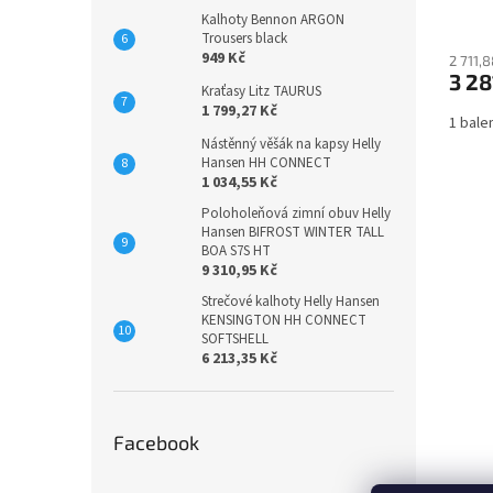
Kalhoty Bennon ARGON
Trousers black
949 Kč
2 711,
3 28
Kraťasy Litz TAURUS
1 799,27 Kč
1 bale
Nástěnný věšák na kapsy Helly
Hansen HH CONNECT
1 034,55 Kč
Poloholeňová zimní obuv Helly
Hansen BIFROST WINTER TALL
BOA S7S HT
9 310,95 Kč
Strečové kalhoty Helly Hansen
KENSINGTON HH CONNECT
SOFTSHELL
6 213,35 Kč
Facebook