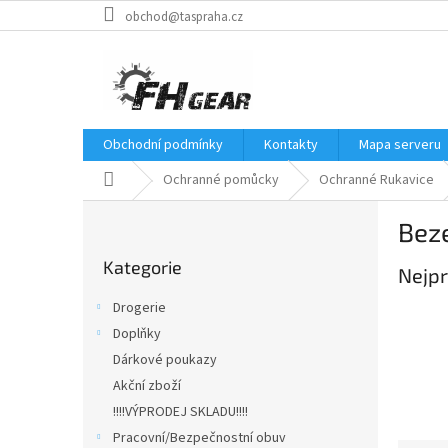
Přejít
obchod@taspraha.cz
na
obsah
Obchodní podmínky
Kontakty
Mapa serveru
Domů
Ochranné pomůcky
Ochranné Rukavice
P
Bez
o
Přeskočit
s
Kategorie
kategorie
Nejpr
t
r
Drogerie
a
Doplňky
n
Dárkové poukazy
n
í
Akční zboží
p
!!!!VÝPRODEJ SKLADU!!!!
a
Pracovní/Bezpečnostní obuv