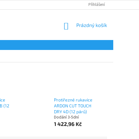
Přihlášení
NÁKUPNÍ
Prázdný košík
KOŠÍK
ice
Protiřezné rukavice
B (12
ARDON CUT TOUCH
DRY 4D (12 párů)
Dodání 3-5dní
1 422,96 Kč