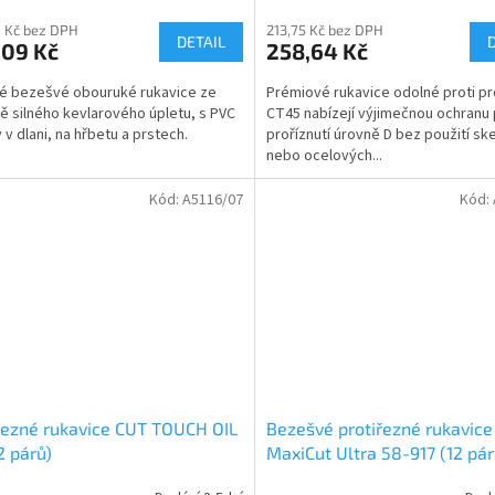
 Kč bez DPH
213,75 Kč bez DPH
DETAIL
,09 Kč
258,64 Kč
é bezešvé obouruké rukavice ze
Prémiové rukavice odolné proti pr
ě silného kevlarového úpletu, s PVC
CT45 nabízejí výjimečnou ochranu 
 v dlani, na hřbetu a prstech.
proříznutí úrovně D bez použití sk
nebo ocelových...
Kód:
A5116/07
Kód:
řezné rukavice CUT TOUCH OIL
Bezešvé protiřezné rukavice
2 párů)
MaxiCut Ultra 58-917 (12 pár