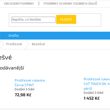
OBCHODNÍ PODMÍNKY
PODMÍNKY OCHRANY OSOBNÍCH ÚDAJŮ
HLEDAT
Značky
Protiřezné
Bezešvé
ešvé
odávanější
Protiřezné rukav
Protiřezné rukavice
CUT TOUCH OIL 4
Červa STINT
párů)
Dodání 3-5dní
Dodání 3-5dní
72,98 Kč
1 452 Kč