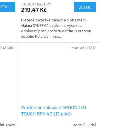
181,38 Kč bez DPH
DETAIL
DETAIL
219,47 Kč
Pletené bezešvé rukavice s obsahem
vlákna DYNEEMA a nylonu s vysokou
odolností proti prořezu ostřím, s vrstvou
šedého PU v dlani a na...
T45G8RL
Kód:
A5117/07
Protiřezné rukavice ARDON CUT
TOUCH DRY 4D (12 párů)
ní 3-5dní
Dodání 3-5dní