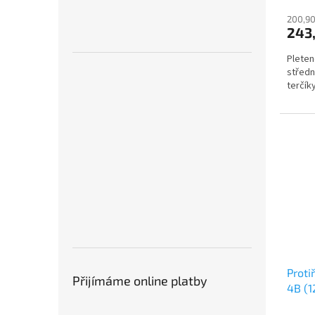
200,90
243
Pleten
středn
terčíky
Proti
Přijímáme online platby
4B (1