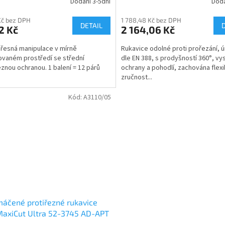
Dodání 3-5dní
Dodá
Kč bez DPH
1 788,48 Kč bez DPH
DETAIL
2 Kč
2 164,06 Kč
přesná manipulace v mírně
Rukavice odolné proti prořezání, 
ovaném prostředí se střední
dle EN 388, s prodyšností 360°, vy
eznou ochranou. 1 balení = 12 párů
ochrany a pohodlí, zachována flexib
zručnost...
Kód:
A3110/05
áčené protiřezné rukavice
MaxiCut Ultra 52-3745 AD-APT
árů)