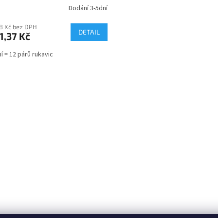
Dodání 3-5dní
88 Kč bez DPH
DETAIL
1,37 Kč
ní = 12 párů rukavic
O
v
l
á
d
a
c
í
p
r
v
k
y
v
ý
p