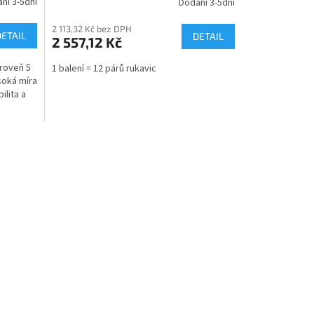
ní 3-5dní
Dodání 3-5dní
2 113,32 Kč bez DPH
DETAIL
DETAIL
2 557,12 Kč
úroveň 5
1 balení = 12 párů rukavic
soká míra
ilita a