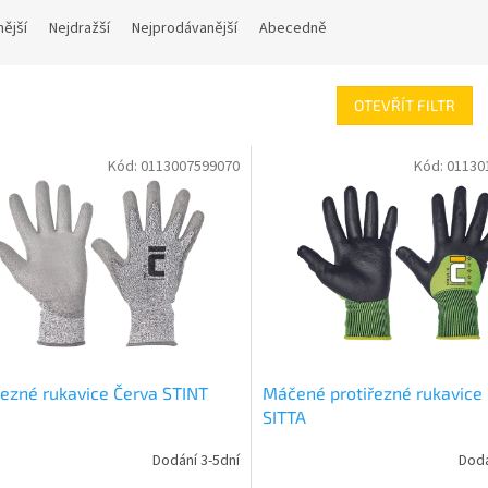
nější
Nejdražší
Nejprodávanější
Abecedně
OTEVŘÍT FILTR
Kód:
0113007599070
Kód:
01130
řezné rukavice Červa STINT
Máčené protiřezné rukavice
SITTA
Dodání 3-5dní
Dodá