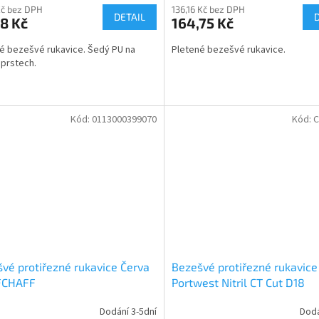
Kč bez DPH
136,16 Kč bez DPH
DETAIL
8 Kč
164,75 Kč
é bezešvé rukavice. Šedý PU na
Pletené bezešvé rukavice.
 prstech.
Kód:
0113000399070
Kód:
C
vé protiřezné rukavice Červa
Bezešvé protiřezné rukavice
FCHAFF
Portwest Nitril CT Cut D18
Dodání 3-5dní
Dodá