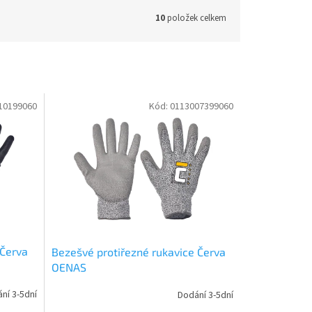
10
položek celkem
10199060
Kód:
0113007399060
 Červa
Bezešvé protiřezné rukavice Červa
OENAS
ní 3-5dní
Dodání 3-5dní