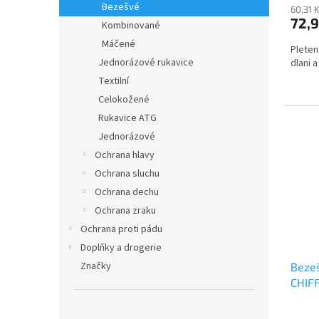
Bezešvé
60,31 
72,9
Kombinované
Máčené
Pleten
Jednorázové rukavice
dlani a
Textilní
Celokožené
Rukavice ATG
Jednorázové
Ochrana hlavy
Ochrana sluchu
Ochrana dechu
Ochrana zraku
Ochrana proti pádu
Doplňky a drogerie
Značky
Bezeš
CHIF