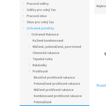
Ř
n
Pracovní oděvy
a
e
Nejlev
Oděvy pro volný čas
z
l
e
Pracovní obuv
n
Obuv pro volný čas
í
Ochranné pomůcky
p
V
Ochranné Rukavice
r
ý
Kožené kombinované
o
p
Máčené, polomáčené, povrstvené
d
i
u
Chemické rukavice
s
k
Tepelná rizika
p
t
r
Rukávníky
ů
o
Protiřezné
d
Bezešvé protiřezné rukavice
u
Polomáčené protiřezné rukavice
Proti
k
Máčené protiřezné rukavice
t
Kombinované protiřezné rukavice
ů
Polomáčené