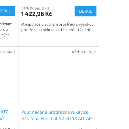
1 176 Kč bez DPH
DETAIL
DETAIL
1 422,96 Kč
oříznutí
Manipulace v suchém prostředí s vysokou
proti
protiřeznou ochranou. 1 balení = 12 párů
elných
A3124/07
Kód:
A3119/05
 ATG
Polomáčené protiřezné rukavice
ů)
ATG MaxiFlex Cut 42-8743 AD-APT
(12 párů)