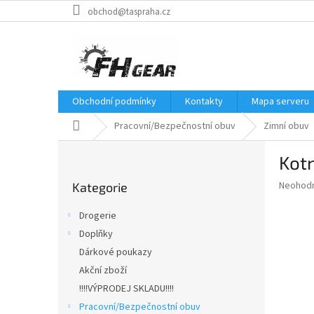
Přejít
obchod@taspraha.cz
na
obsah
Obchodní podmínky
Kontakty
Mapa serveru
Domů
Pracovní/Bezpečnostní obuv
Zimní obuv
P
Kot
o
Přeskočit
s
Průměr
Neohod
Kategorie
kategorie
t
hodnoce
r
produkt
Drogerie
a
je
Doplňky
0,0
n
z
Dárkové poukazy
n
5
í
Akční zboží
hvězdič
p
!!!!VÝPRODEJ SKLADU!!!!
a
Pracovní/Bezpečnostní obuv