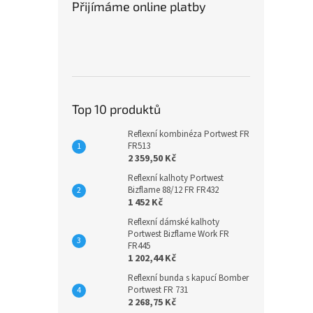
Přijímáme online platby
Top 10 produktů
Reflexní kombinéza Portwest FR
FR513
2 359,50 Kč
Reflexní kalhoty Portwest
Bizflame 88/12 FR FR432
1 452 Kč
Reflexní dámské kalhoty
Portwest Bizflame Work FR
FR445
1 202,44 Kč
Reflexní bunda s kapucí Bomber
Portwest FR 731
2 268,75 Kč