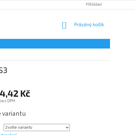
Přihlášení
NÁKUPNÍ
Prázdný košík
KOŠÍK
S3
54,42 Kč
 bez DPH
e variantu