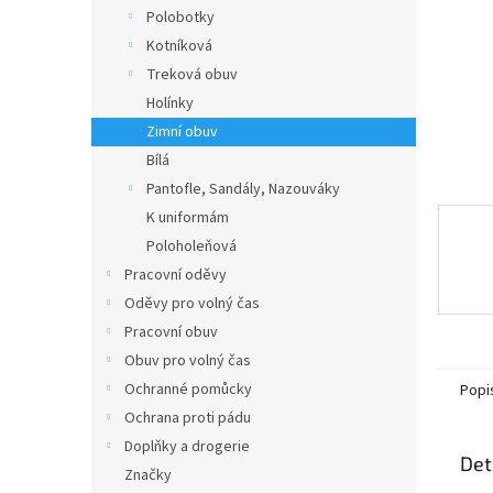
n
Polobotky
e
Kotníková
l
Treková obuv
Holínky
Zimní obuv
Bílá
Pantofle, Sandály, Nazouváky
K uniformám
Poloholeňová
Pracovní oděvy
Oděvy pro volný čas
Pracovní obuv
Obuv pro volný čas
Ochranné pomůcky
Popi
Ochrana proti pádu
Doplňky a drogerie
Det
Značky