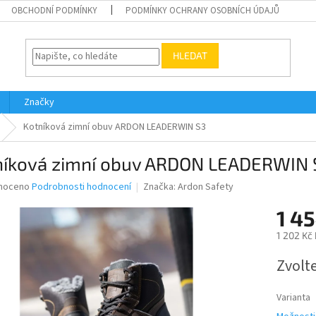
OBCHODNÍ PODMÍNKY
PODMÍNKY OCHRANY OSOBNÍCH ÚDAJŮ
HLEDAT
Značky
Kotníková zimní obuv ARDON LEADERWIN S3
níková zimní obuv ARDON LEADERWIN 
né
noceno
Podrobnosti hodnocení
Značka:
Ardon Safety
ní
1 4
u
1 202 Kč
Měrná
Zvolt
cena:
ek.
Varianta