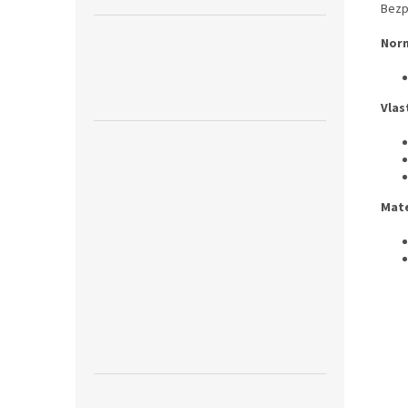
Bezp
Nor
Vlas
Mate