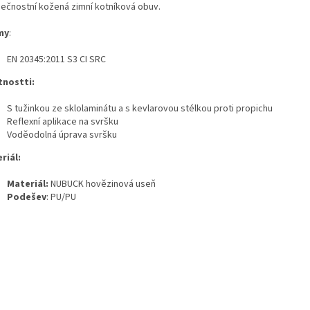
ečnostní kožená zimní kotníková obuv.
my
:
EN 20345:2011 S3 CI SRC
tnostti:
S tužinkou ze sklolaminátu a s kevlarovou stélkou proti propichu
Reflexní aplikace na svršku
Voděodolná úprava svršku
riál:
Materiál:
NUBUCK hovězinová useň
Podešev
: PU/PU