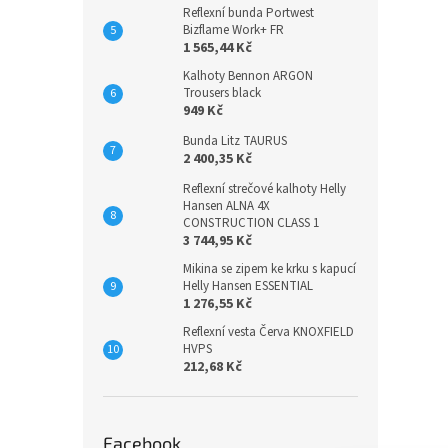
Reflexní bunda Portwest
Bizflame Work+ FR
1 565,44 Kč
Kalhoty Bennon ARGON
Trousers black
949 Kč
Bunda Litz TAURUS
2 400,35 Kč
Reflexní strečové kalhoty Helly
Hansen ALNA 4X
CONSTRUCTION CLASS 1
3 744,95 Kč
Mikina se zipem ke krku s kapucí
Helly Hansen ESSENTIAL
1 276,55 Kč
Reflexní vesta Červa KNOXFIELD
HVPS
212,68 Kč
Facebook