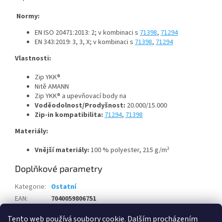
Normy:
EN ISO 20471:2013: 2; v kombinaci s
71398
,
71294
EN 343:2019: 3, 3, X; v kombinaci s
71398
,
71294
Vlastnosti:
Zip YKK®
Nitě AMANN
Zip YKK® a upevňovací body na
Voděodolnost/Prodyšnost:
20.000/15.000
Zip-in kompatibilita:
71294
,
71398
Materiály:
Vnější materiály:
100 % polyester, 215 g/m²
Doplňkové parametry
Kategorie
:
Ostatní
EAN
:
7040059806751
Pohlaví
:
Dámské
Tento web používá soubory cookie. Dalším procházením