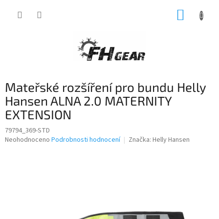
Přejít
NÁKUP
na
obsah
KOŠÍK
Mateřské rozšíření pro bundu Helly
Hansen ALNA 2.0 MATERNITY
EXTENSION
79794_369-STD
Průměrné
Neohodnoceno
Podrobnosti hodnocení
Značka:
Helly Hansen
hodnocení
produktu
je
0,0
z
5
hvězdiček.