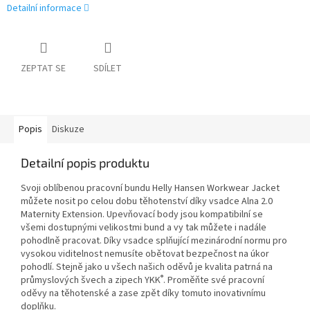
Detailní informace
ZEPTAT SE
SDÍLET
Popis
Diskuze
Detailní popis produktu
Svoji oblíbenou pracovní bundu Helly Hansen Workwear Jacket
můžete nosit po celou dobu těhotenství díky vsadce Alna 2.0
Maternity Extension. Upevňovací body jsou kompatibilní se
všemi dostupnými velikostmi bund a vy tak můžete i nadále
pohodlně pracovat. Díky vsadce splňující mezinárodní normu pro
vysokou viditelnost nemusíte obětovat bezpečnost na úkor
pohodlí. Stejně jako u všech našich oděvů je kvalita patrná na
®
průmyslových švech a zipech YKK
. Proměňte své pracovní
oděvy na těhotenské a zase zpět díky tomuto inovativnímu
doplňku.