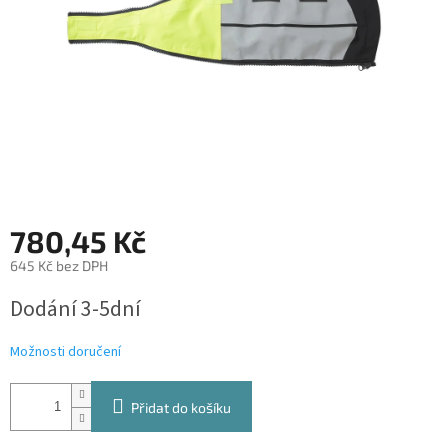
780,45 Kč
645 Kč bez DPH
Měrná
Dodání 3-5dní
cena:
Možnosti doručení
Přidat do košíku