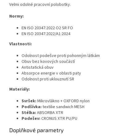
Velmi odolné pracovní polobotky.
Normy:
EN ISO 20347:2022 O2 SR FO
EN ISO 20347:2022/A1:2024
Vlastnosti:
Odolnost podešve proti pohonným látkám
Obuv bez kovových součástí
Antistatická obuv
Absorpce energie v oblasti paty
Odolnost proti uklouznutí SR
Materiály:
Svršek:
Mikrovlákno + OXFORD nylon
Podšívka:
textilie sandwich MESH
Stélka:
ABSORBA XTR
Podešev:
CRONUS XTR PU/PU
Doplňkové parametry