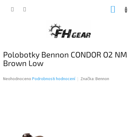
Přejít
NÁKUP
na
obsah
KOŠÍK
Polobotky Bennon CONDOR O2 NM
Brown Low
Průměrné
Neohodnoceno
Podrobnosti hodnocení
Značka:
Bennon
hodnocení
produktu
je
0,0
z
5
hvězdiček.