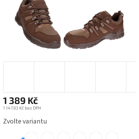
1 389 Kč
1 147,93 Kč bez DPH
Měrná
Zvolte variantu
cena: