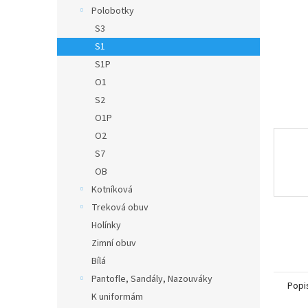
n
Polobotky
e
S3
l
S1
S1P
O1
S2
O1P
O2
S7
OB
Kotníková
Treková obuv
Holínky
Zimní obuv
Bílá
Pantofle, Sandály, Nazouváky
Popi
K uniformám