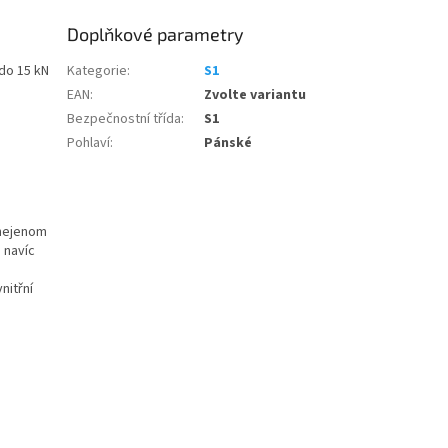
Doplňkové parametry
do 15 kN
Kategorie
:
S1
EAN
:
Zvolte variantu
Bezpečnostní třída
:
S1
Pohlaví
:
Pánské
 nejenom
 navíc
nitřní