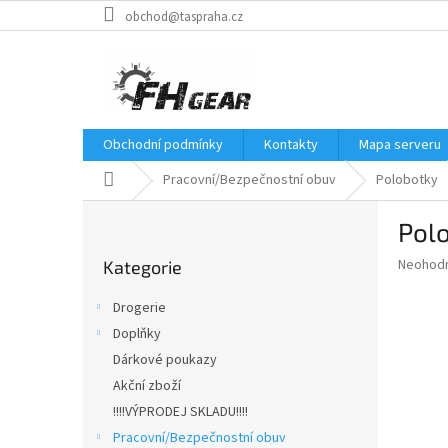
Přejít
obchod@taspraha.cz
na
obsah
Obchodní podmínky
Kontakty
Mapa serveru
Domů
Pracovní/Bezpečnostní obuv
Polobotky
P
Pol
o
Přeskočit
s
Průměr
Neohod
Kategorie
kategorie
t
hodnoce
r
produkt
Drogerie
a
je
Doplňky
0,0
n
z
Dárkové poukazy
n
5
í
Akční zboží
hvězdič
p
!!!!VÝPRODEJ SKLADU!!!!
a
Pracovní/Bezpečnostní obuv