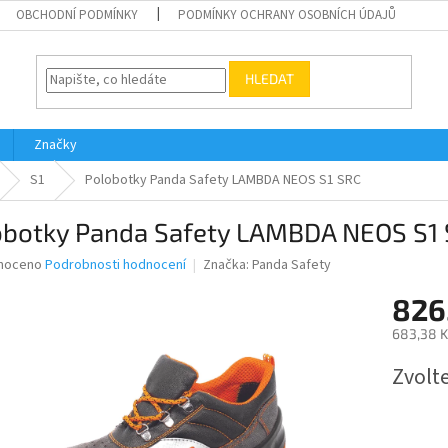
OBCHODNÍ PODMÍNKY
PODMÍNKY OCHRANY OSOBNÍCH ÚDAJŮ
HLEDAT
Značky
S1
Polobotky Panda Safety LAMBDA NEOS S1 SRC
obotky Panda Safety LAMBDA NEOS S1
né
noceno
Podrobnosti hodnocení
Značka:
Panda Safety
ní
826
u
683,38 K
Měrná
Zvolt
cena:
ek.