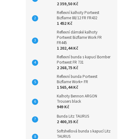
2 359,50 Kč
Reflexní kalhoty Portwest
Bizflame 88/12 FR FR432
1 452 Kč
Reflexní dámské kalhoty
Portwest Bizflame Work FR
FR445
1 202,44 Kč
Reflexní bunda s kapucí Bomber
Portwest FR 731
2 268,75 Kč
Reflexní bunda Portwest
Bizflame Work+ FR
1 565,44 Kč
Kalhoty Bennon ARGON
Trousers black
949 Kč
Bunda Litz TAURUS
2 400,35 Kč
Softshellová bunda s kapucí Litz
TAURUS