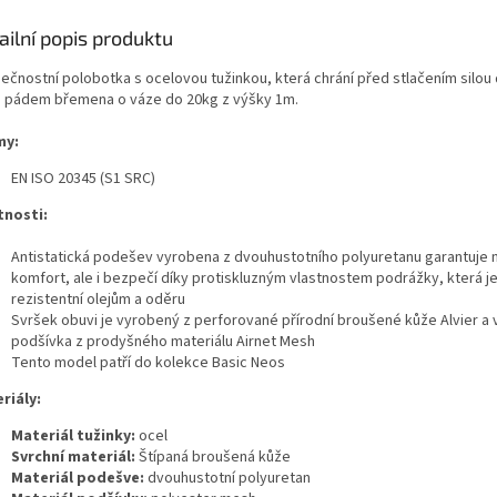
ailní popis produktu
ečnostní polobotka s ocelovou tužinkou, která chrání před stlačením silou 
 pádem břemena o váze do 20kg z výšky 1m.
my:
EN ISO 20345
(S1 SRC)
tnosti:
Antistatická podešev vyrobena z dvouhustotního polyuretanu garantuje
komfort, ale i bezpečí díky protiskluzným vlastnostem podrážky, která je
rezistentní olejům a oděru
Svršek obuvi je vyrobený z perforované přírodní broušené kůže Alvier a v
podšívka z prodyšného materiálu Airnet Mesh
Tento model patří do kolekce Basic Neos
riály:
Materiál tužinky:
ocel
Svrchní materiál:
Štípaná broušená kůže
Materiál podešve:
dvouhustotní polyuretan