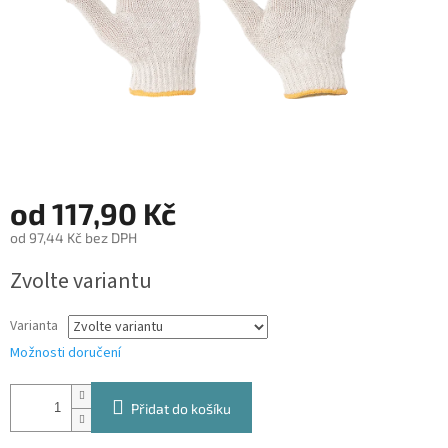
od
117,90 Kč
od
97,44 Kč
bez DPH
Měrná
Zvolte variantu
cena:
Varianta
Možnosti doručení
Přidat do košíku