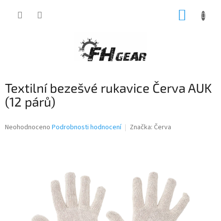
Přejít
NÁKUP
na
obsah
KOŠÍK
Textilní bezešvé rukavice Červa AUK
(12 párů)
Průměrné
Neohodnoceno
Podrobnosti hodnocení
Značka:
Červa
hodnocení
produktu
je
0,0
z
5
hvězdiček.