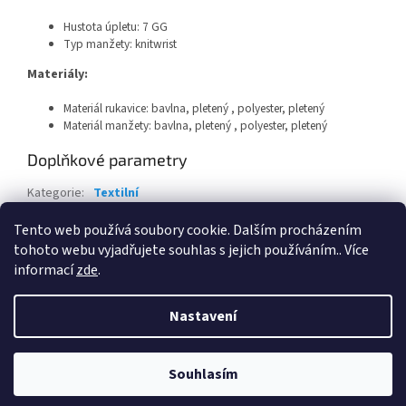
Hustota úpletu: 7 GG
Typ manžety: knitwrist
Materiály:
Materiál rukavice:
bavlna, pletený ,
polyester, pletený
Materiál manžety:
bavlna, pletený ,
polyester, pletený
Doplňkové parametry
Kategorie
:
Textilní
EAN
:
Zvolte variantu
Tento web používá soubory cookie. Dalším procházením
tohoto webu vyjadřujete souhlas s jejich používáním.. Více
Z
informací
zde
.
á
Vytvořil Shoptet
p
Nastavení
a
t
Copyright 2026
FH Gear s.r.o.- chráněná dílna
. Všechna práva
í
Souhlasím
vyhrazena.